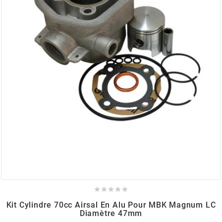
BERING
BETA MOTOS
BETA RACING
BIDALOT
BIHR
BIXESS





BOUCHET ENGINEERING
Kit Cylindre 70cc Airsal En Alu Pour MBK Magnum LC
Diamètre 47mm