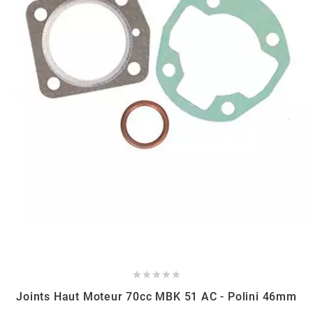
CHARVIN
CHOK
CIF
CL BRAKES
CONTI
COOCASE





CST TIRES
Joints Haut Moteur 70cc MBK 51 AC - Polini 46mm