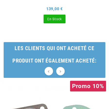
BRAIH
Prix
139,00 €
BRIDGESTONE
En Stock
BRK
BUZZETTI
LES CLIENTS QUI ONT ACHETÉ CE
PRODUIT ONT ÉGALEMENT ACHETÉ:
c


C4
Promo 10%
CARENZI
CHAMPION