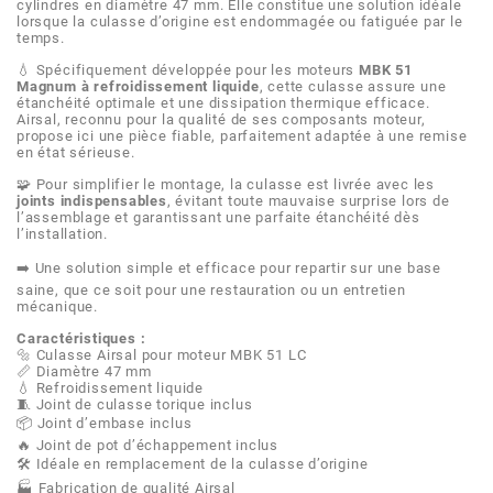
AFAM
cylindres en diamètre 47 mm. Elle constitue une solution idéale
lorsque la culasse d’origine est endommagée ou fatiguée par le
temps.
CABLERIE
CHASSIS
VARIATION
CHASSIS
AGP
💧 Spécifiquement développée pour les moteurs
MBK 51
Magnum à refroidissement liquide
, cette culasse assure une
étanchéité optimale et une dissipation thermique efficace.
STICKERS
FREINAGE
EMBRAYAGE
FREINAGE
Airsal, reconnu pour la qualité de ses composants moteur,
AIRSAL
propose ici une pièce fiable, parfaitement adaptée à une remise
en état sérieuse.
BON PLAN
CABLERIE
TRANSMISSION
ECLAIRAGE
🧩 Pour simplifier le montage, la culasse est livrée avec les
AJP
joints indispensables
, évitant toute mauvaise surprise lors de
l’assemblage et garantissant une parfaite étanchéité dès
MOTEUR SOLEX
ELECTRICITE
REFROIDISSEMENT
ELECTRICITE
l’installation.
ALGI
➡️ Une solution simple et efficace pour repartir sur une base
saine, que ce soit pour une restauration ou un entretien
PARTIE CYCLE SOLEX
RESERVOIR
CABLERIE
mécanique.
ALLPRO
Caractéristiques :
🔩 Culasse Airsal pour moteur MBK 51 LC
DEMARRAGE
CARROSSERIE
📏 Diamètre 47 mm
💧 Refroidissement liquide
ALT-1
🧵 Joint de culasse torique inclus
📦 Joint d’embase inclus
CARTER
AM6 ALL DAY
🔥 Joint de pot d’échappement inclus
APRILIA
🛠️ Idéale en remplacement de la culasse d’origine
🏭 Fabrication de qualité Airsal