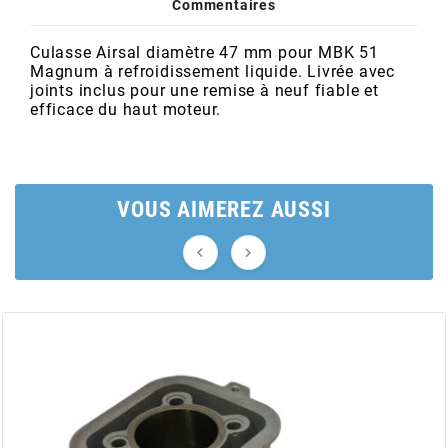
AUVRAY
Commentaires
Culasse Airsal diamètre 47 mm pour MBK 51
AVOC
Magnum à refroidissement liquide. Livrée avec
joints inclus pour une remise à neuf fiable et
efficace du haut moteur.
AXWIN
b
VOUS AIMEREZ AUSSI
BANDO


BARIKIT
BCD
BELGOM