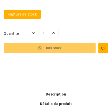
POSTE DE PILOTAGE
DERBI E3 ALL DAY
ARCHIVE
Rupture de stock
AREXONS
Quantité
ARIETE
Hors Stock
ARMLOCK
ARTEIN
ARTEK
Description
ATHENA
Détails du produit