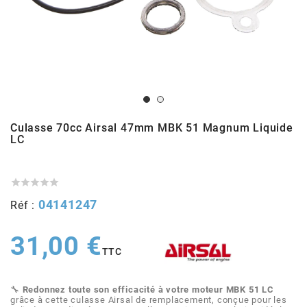
ADMISSION
ADMISSION
VISSERIE
ALLUMAGE
STICKERS
2
ECHAPPEMENT
ALLUMAGE
CARROSSERIE
EMBRAYAGE
2FAST
POSTE DE PILOTAGE
VARIATION
MOTEUR
TRANSMISSION
4
Culasse 70cc Airsal 47mm MBK 51 Magnum Liquide
CHASSIS
TRANSMISSION
HAUT MOTEUR
REFROIDISSEMENT
4 STROKE PARTS
LC
RESERVOIR
REFROIDISSEMENT
ECHAPPEMENT
RESERVOIR

a




04141247
Réf :
ECLAIRAGE
RESERVOIR
VILEBREQUIN
CARTER
ADAPTABLE
31,00 €
FREINAGE
PEDALIER
ADMISSION
DÉMARRAGE
TTC
ADX
🔧
Redonnez toute son efficacité à votre moteur MBK 51 LC
ROUE
POSTE DE PILOTAGE
ALLUMAGE
POSTE DE PILOTAGE
grâce à cette culasse Airsal de remplacement, conçue pour les