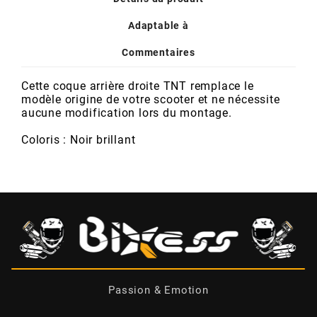
POSTE DE PILOTAGE
DERBI E3 ALL DAY
ARCHIVE
Adaptable à
Commentaires
AREXONS
Cette coque arrière droite TNT remplace le
modèle origine de votre scooter et ne nécessite
ARIETE
aucune modification lors du montage.
Coloris : Noir brillant
ARMLOCK
ARTEIN
ARTEK
ATHENA
Passion & Emotion