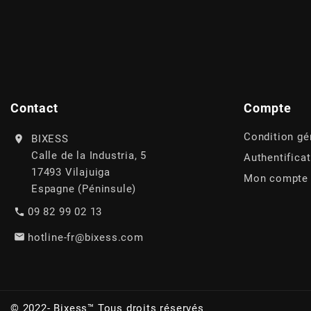
POSTE DE PILOTAGE
DERBI E3 ALL DAY
ARCHIVE
AREXONS
ARIETE
Contact
Compte
Condition gé
BIXESS
ARMLOCK
Calle de la Industria, 5
Authentifica
17493 Vilajuiga
Mon compte
ARTEIN
Espagne (Péninsule)
09 82 99 02 13
ARTEK
hotline-fr@bixess.com
ATHENA
© 2022- Bixess™ Tous droits réservés