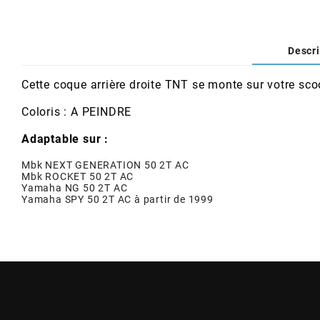
AFAM
CABLERIE
CHASSIS
VARIATION
CHASSIS
AGP
Descri
STICKERS
FREINAGE
EMBRAYAGE
FREINAGE
AIRSAL
Cette coque arrière droite TNT se monte sur votre sc
BON PLAN
CABLERIE
TRANSMISSION
ECLAIRAGE
Coloris : A PEINDRE
AJP
Adaptable sur :
MOTEUR SOLEX
ELECTRICITE
REFROIDISSEMENT
ELECTRICITE
Mbk NEXT GENERATION 50 2T AC
ALGI
Mbk ROCKET 50 2T AC
Yamaha NG 50 2T AC
PARTIE CYCLE SOLEX
RESERVOIR
CABLERIE
Yamaha SPY 50 2T AC à partir de 1999
ALLPRO
DEMARRAGE
CARROSSERIE
ALT-1
CARTER
AM6 ALL DAY
APRILIA