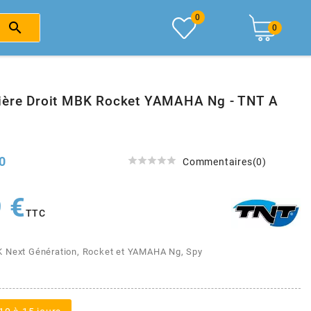
0

0
ière Droit MBK Rocket YAMAHA Ng - TNT A
0





Commentaires(0)
 €
TTC
 Next Génération, Rocket et YAMAHA Ng, Spy