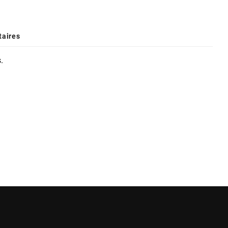
aires
.