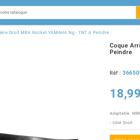
EIN
ière Droit MBK Rocket YAMAHA Ng - TNT A Peindre
Coque Arr
Peindre
X
36650
Réf :
18,99
Adaptable MBK
- Côté Droit