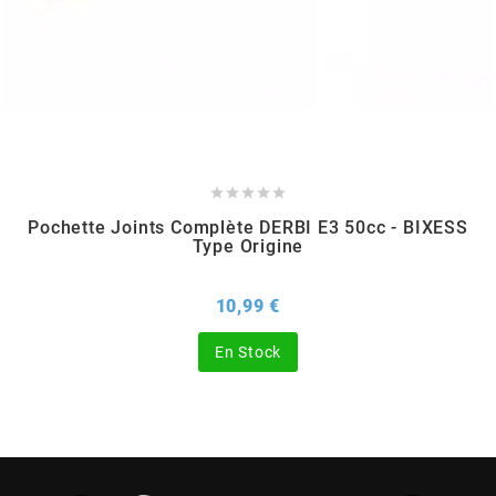
CHARVIN
CHOK
CIF





Pochette Joints Complète DERBI E3 50cc - BIXESS
Type Origine
CL BRAKES
Prix
10,99 €
CONTI
En Stock
COOCASE
CST TIRES