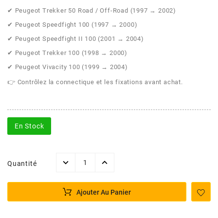
POSTE DE PILOTAGE
DERBI E3 ALL DAY
✔ Peugeot Trekker 50 Road / Off-Road (1997 → 2002)
ARCHIVE
✔ Peugeot Speedfight 100 (1997 → 2000)
✔ Peugeot Speedfight II 100 (2001 → 2004)
AREXONS
✔ Peugeot Trekker 100 (1998 → 2000)
✔ Peugeot Vivacity 100 (1999 → 2004)
ARIETE
👉 Contrôlez la connectique et les fixations avant achat.
ARMLOCK
En Stock
ARTEIN
ARTEK
Quantité
ATHENA
Ajouter Au Panier