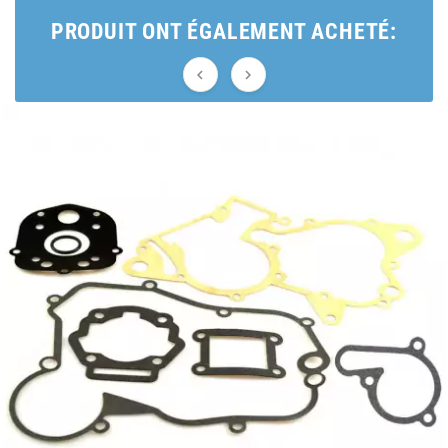
BRAIH
PRODUIT ONT ÉGALEMENT ACHETÉ:
BRIDGESTONE


BRK
BUZZETTI
c
C4
CARENZI
CHAMPION