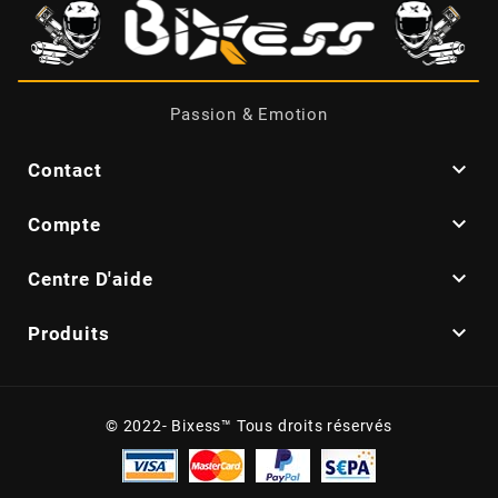
CYCLUS TOOLS
d
Passion & Emotion

D.I.D
Contact

Compte
DAYCO

Centre D'aide
DEESTONE

Produits
DELI TIRE
© 2022- Bixess™ Tous droits réservés
DELLORTO