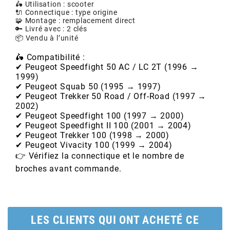
🛵 Utilisation : scooter
🔌 Connectique : type origine
🧩 Montage : remplacement direct
BERING
🔑 Livré avec : 2 clés
📦 Vendu à l’unité
BETA MOTOS
🛵 Compatibilité :
✔ Peugeot Speedfight 50 AC / LC 2T (1996 →
1999)
BETA RACING
✔ Peugeot Squab 50 (1995 → 1997)
✔ Peugeot Trekker 50 Road / Off-Road (1997 →
2002)
BIDALOT
✔ Peugeot Speedfight 100 (1997 → 2000)
✔ Peugeot Speedfight II 100 (2001 → 2004)
✔ Peugeot Trekker 100 (1998 → 2000)
BIHR
✔ Peugeot Vivacity 100 (1999 → 2004)
👉 Vérifiez la connectique et le nombre de
broches avant commande.
BIXESS
BOUCHET ENGINEERING
LES CLIENTS QUI ONT ACHETÉ CE