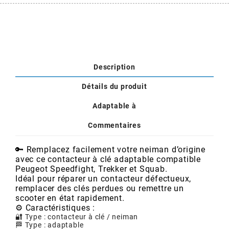
AUVRAY
AVOC
AXWIN
Description
Détails du produit
b
Adaptable à
Commentaires
BANDO
🔑 Remplacez facilement votre neiman d’origine
BARIKIT
avec ce contacteur à clé adaptable compatible
Peugeot Speedfight, Trekker et Squab.
Idéal pour réparer un contacteur défectueux,
remplacer des clés perdues ou remettre un
BCD
scooter en état rapidement.
⚙️ Caractéristiques :
🔐 Type : contacteur à clé / neiman
BELGOM
🏁 Type : adaptable