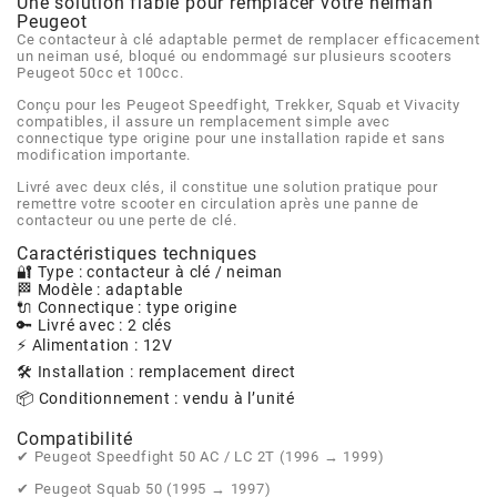
AFAM
Une solution fiable pour remplacer votre neiman
Peugeot
CABLERIE
CHASSIS
VARIATION
CHASSIS
Ce contacteur à clé adaptable permet de remplacer efficacement
un neiman usé, bloqué ou endommagé sur plusieurs scooters
AGP
Peugeot 50cc et 100cc.
STICKERS
FREINAGE
EMBRAYAGE
FREINAGE
Conçu pour les Peugeot Speedfight, Trekker, Squab et Vivacity
compatibles, il assure un remplacement simple avec
AIRSAL
connectique type origine pour une installation rapide et sans
modification importante.
BON PLAN
CABLERIE
TRANSMISSION
ECLAIRAGE
Livré avec deux clés, il constitue une solution pratique pour
AJP
remettre votre scooter en circulation après une panne de
contacteur ou une perte de clé.
MOTEUR SOLEX
ELECTRICITE
REFROIDISSEMENT
ELECTRICITE
Caractéristiques techniques
ALGI
🔐 Type : contacteur à clé / neiman
🏁 Modèle : adaptable
PARTIE CYCLE SOLEX
RESERVOIR
CABLERIE
🔌 Connectique : type origine
🔑 Livré avec : 2 clés
ALLPRO
⚡ Alimentation : 12V
DEMARRAGE
CARROSSERIE
🛠️ Installation : remplacement direct
ALT-1
📦 Conditionnement : vendu à l’unité
CARTER
AM6 ALL DAY
Compatibilité
✔ Peugeot Speedfight 50 AC / LC 2T (1996 → 1999)
APRILIA
✔ Peugeot Squab 50 (1995 → 1997)