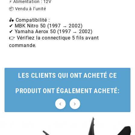
⚡ Alimentation : 12V
📦 Vendu à l’unité
BERING
🛵 Compatibilité :
✔ MBK Nitro 50 (1997 → 2002)
BETA MOTOS
✔ Yamaha Aerox 50 (1997 → 2002)
👉 Vérifiez la connectique 5 fils avant
commande.
BETA RACING
BIDALOT
LES CLIENTS QUI ONT ACHETÉ CE
BIHR
PRODUIT ONT ÉGALEMENT ACHETÉ:
BIXESS


BOUCHET ENGINEERING