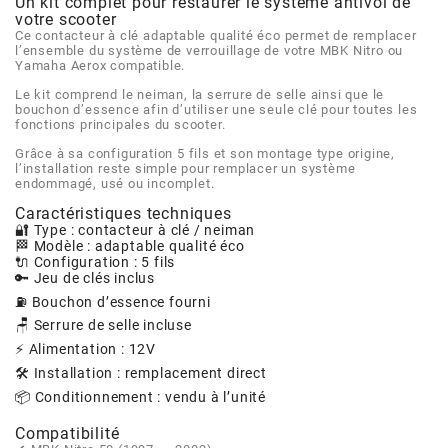
AFAM
Un kit complet pour restaurer le système antivol de
votre scooter
CABLERIE
CHASSIS
VARIATION
CHASSIS
Ce contacteur à clé adaptable qualité éco permet de remplacer
l’ensemble du système de verrouillage de votre MBK Nitro ou
AGP
Yamaha Aerox compatible.
STICKERS
FREINAGE
EMBRAYAGE
FREINAGE
Le kit comprend le neiman, la serrure de selle ainsi que le
bouchon d’essence afin d’utiliser une seule clé pour toutes les
AIRSAL
fonctions principales du scooter.
BON PLAN
CABLERIE
TRANSMISSION
ECLAIRAGE
Grâce à sa configuration 5 fils et son montage type origine,
l’installation reste simple pour remplacer un système
AJP
endommagé, usé ou incomplet.
Caractéristiques techniques
MOTEUR SOLEX
ELECTRICITE
REFROIDISSEMENT
ELECTRICITE
🔐 Type : contacteur à clé / neiman
ALGI
🏁 Modèle : adaptable qualité éco
🔌 Configuration : 5 fils
PARTIE CYCLE SOLEX
RESERVOIR
CABLERIE
🔑 Jeu de clés inclus
ALLPRO
⛽ Bouchon d’essence fourni
🪑 Serrure de selle incluse
DEMARRAGE
CARROSSERIE
⚡ Alimentation : 12V
ALT-1
🛠️ Installation : remplacement direct
CARTER
AM6 ALL DAY
📦 Conditionnement : vendu à l’unité
APRILIA
Compatibilité