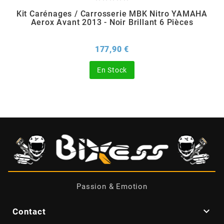
Kit Carénages / Carrosserie MBK Nitro YAMAHA
Aerox Avant 2013 - Noir Brillant 6 Pièces
CHARVIN
Prix
177,90 €
CHOK
En Stock
CIF
CL BRAKES
CONTI
COOCASE
Passion & Emotion
CST TIRES

Contact