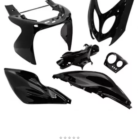
BRAIH
BRIDGESTONE
BRK
BUZZETTI
c
C4
CARENZI
CHAMPION




