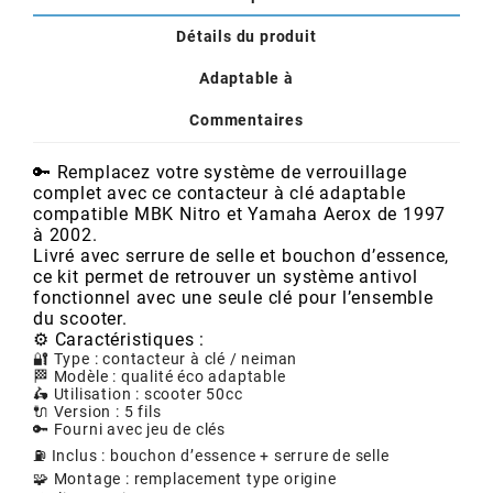
AUVRAY
Détails du produit
AVOC
Adaptable à
Commentaires
AXWIN
🔑 Remplacez votre système de verrouillage
complet avec ce contacteur à clé adaptable
b
compatible MBK Nitro et Yamaha Aerox de 1997
à 2002.
Livré avec serrure de selle et bouchon d’essence,
BANDO
ce kit permet de retrouver un système antivol
fonctionnel avec une seule clé pour l’ensemble
du scooter.
⚙️ Caractéristiques :
BARIKIT
🔐 Type : contacteur à clé / neiman
🏁 Modèle : qualité éco adaptable
🛵 Utilisation : scooter 50cc
BCD
🔌 Version : 5 fils
🔑 Fourni avec jeu de clés
⛽ Inclus : bouchon d’essence + serrure de selle
BELGOM
🧩 Montage : remplacement type origine