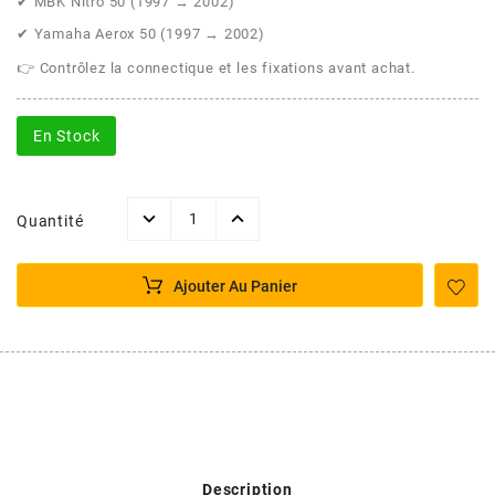
POSTE DE PILOTAGE
DERBI E3 ALL DAY
✔ MBK Nitro 50 (1997 → 2002)
ARCHIVE
✔ Yamaha Aerox 50 (1997 → 2002)
👉 Contrôlez la connectique et les fixations avant achat.
AREXONS
En Stock
ARIETE
Quantité
ARMLOCK
Ajouter Au Panier
ARTEIN
ARTEK
ATHENA
Description