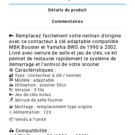
AUVRAY
Détails du produit
AVOC
Commentaires
🔑 Remplacez facilement votre neiman d’origine
AXWIN
avec ce contacteur à clé adaptable compatible
MBK Booster et Yamaha BWS de 1990 à 2002.
Livré avec serrure de selle et jeu de clés, ce kit
b
permet de restaurer rapidement le système de
démarrage et l’antivol de votre scooter.
⚙️ Caractéristiques :
BANDO
🔐 Type : contacteur à clé / neiman
🏁 Modèle : adaptable
🛵 Utilisation : scooter 50cc
🔌 Version : 5 fils
BARIKIT
🔑 Jeu de clés inclus
🪑 Serrure de selle fournie
🧩 Montage : remplacement type origine
BCD
⚡ Alimentation : 12V
📦 Vendu à l’unité
BELGOM
🛵 Compatibilité :