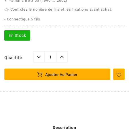
POSTE DE PILOTAGE
DERBI E3 ALL DAY
✔ Yamaha BWS 50 (1990 → 2002)
ARCHIVE
👉 Contrôlez le nombre de fils et les fixations avant achat.
- Connectique 5 fils
AREXONS
En Stock
ARIETE
Quantité
ARMLOCK
Ajouter Au Panier
ARTEIN
ARTEK
ATHENA
Description