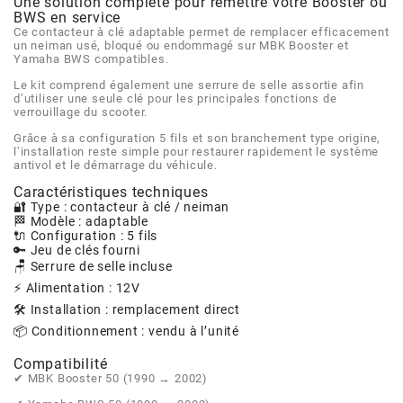
AFAM
Une solution complète pour remettre votre Booster ou
BWS en service
CABLERIE
CHASSIS
VARIATION
CHASSIS
Ce contacteur à clé adaptable permet de remplacer efficacement
un neiman usé, bloqué ou endommagé sur MBK Booster et
AGP
Yamaha BWS compatibles.
STICKERS
FREINAGE
EMBRAYAGE
FREINAGE
Le kit comprend également une serrure de selle assortie afin
d’utiliser une seule clé pour les principales fonctions de
AIRSAL
verrouillage du scooter.
BON PLAN
CABLERIE
TRANSMISSION
ECLAIRAGE
Grâce à sa configuration 5 fils et son branchement type origine,
l’installation reste simple pour restaurer rapidement le système
AJP
antivol et le démarrage du véhicule.
Caractéristiques techniques
MOTEUR SOLEX
ELECTRICITE
REFROIDISSEMENT
ELECTRICITE
🔐 Type : contacteur à clé / neiman
ALGI
🏁 Modèle : adaptable
🔌 Configuration : 5 fils
PARTIE CYCLE SOLEX
RESERVOIR
CABLERIE
🔑 Jeu de clés fourni
🪑 Serrure de selle incluse
ALLPRO
⚡ Alimentation : 12V
DEMARRAGE
CARROSSERIE
🛠️ Installation : remplacement direct
ALT-1
📦 Conditionnement : vendu à l’unité
CARTER
AM6 ALL DAY
Compatibilité
APRILIA
✔ MBK Booster 50 (1990 → 2002)