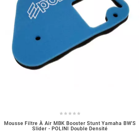
BRAIH
BRIDGESTONE
BRK
BUZZETTI
c
C4





CARENZI
Mousse Filtre À Air MBK Booster Stunt Yamaha BW'S
Slider - POLINI Double Densité
CHAMPION