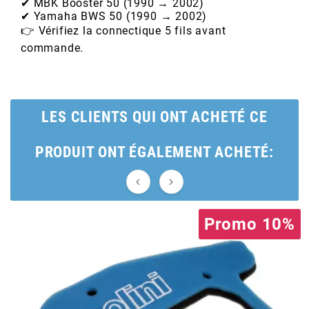
✔ MBK Booster 50 (1990 → 2002)
✔ Yamaha BWS 50 (1990 → 2002)
BERING
👉 Vérifiez la connectique 5 fils avant
commande.
BETA MOTOS
BETA RACING
LES CLIENTS QUI ONT ACHETÉ CE
PRODUIT ONT ÉGALEMENT ACHETÉ:
BIDALOT


BIHR
Promo 10%
BIXESS
BOUCHET ENGINEERING