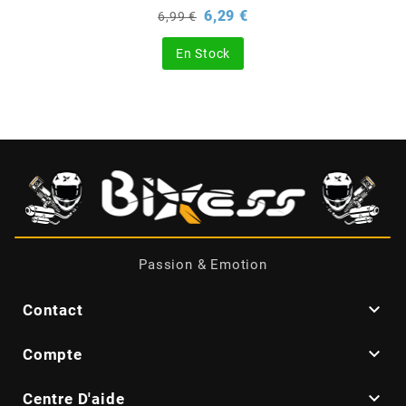
Prix
Prix
6,29 €
6,99 €
de
base
CHARVIN
En Stock
CHOK
CIF
CL BRAKES
Passion & Emotion
CONTI

Contact
COOCASE

Compte
CST TIRES

Centre D'aide