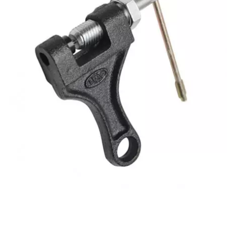
AUVRAY
AVOC
AXWIN
b
BANDO
BARIKIT
BCD
BELGOM