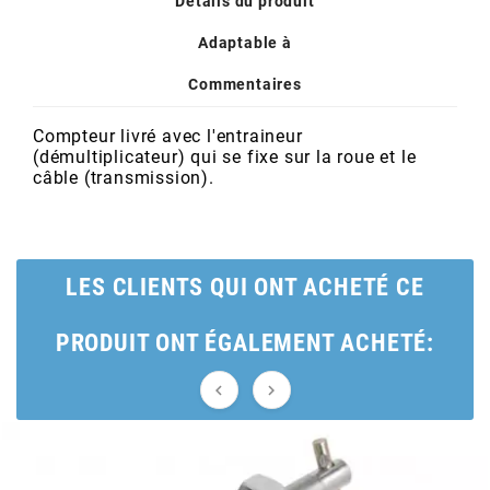
Détails du produit
POSTE DE PILOTAGE
DERBI E3 ALL DAY
ARCHIVE
Adaptable à
Commentaires
AREXONS
Compteur livré avec l'entraineur
(démultiplicateur) qui se fixe sur la roue et le
ARIETE
câble (transmission).
ARMLOCK
LES CLIENTS QUI ONT ACHETÉ CE
ARTEIN
PRODUIT ONT ÉGALEMENT ACHETÉ:
ARTEK


ATHENA