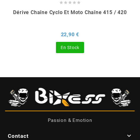





Dérive Chaîne Cyclo Et Moto Chaîne 415 / 420
BERING
BETA MOTOS
Prix
22,90 €
En Stock
BETA RACING
BIDALOT
BIHR
BIXESS
Passion & Emotion
BOUCHET ENGINEERING

Contact