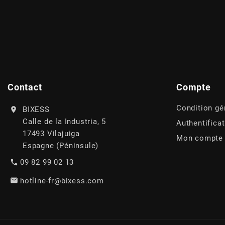
AUVRAY
AVOC
AXWIN
Contact
Compte
b
Condition gé
BIXESS
Calle de la Industria, 5
Authentifica
BANDO
17493 Vilajuiga
Mon compte
Espagne (Péninsule)
BARIKIT
09 82 99 02 13
hotline-fr@bixess.com
BCD
BELGOM