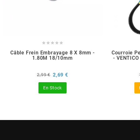
POSTE DE PILOTAGE
DERBI E3 ALL DAY
ARCHIVE
AREXONS





ARIETE
Câble Frein Embrayage 8 X 8mm -
Courroie P
1.80M 18/10mm
- VENTICO
ARMLOCK
Prix
Prix
2,69 €
2,99 €
de
base
ARTEIN
En Stock
ARTEK
ATHENA