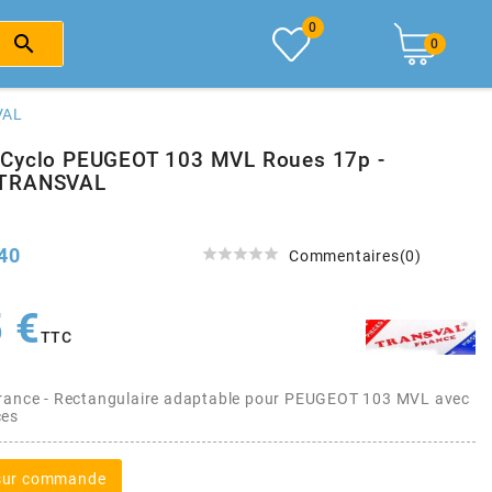
0

0
VAL
Cyclo PEUGEOT 103 MVL Roues 17p -
TRANSVAL
40





Commentaires(0)
 €
TTC
France - Rectangulaire adaptable pour PEUGEOT 103 MVL avec
ces
 sur commande