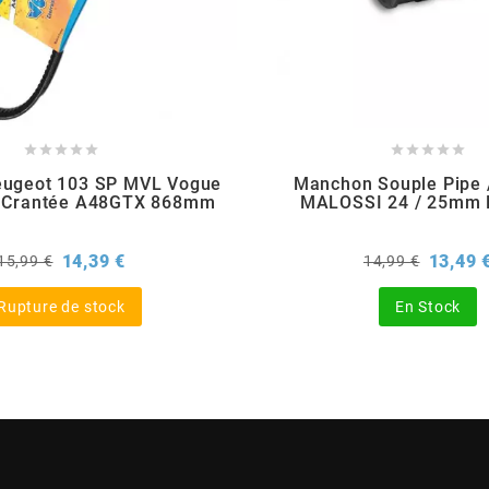










eugeot 103 SP MVL Vogue
Manchon Souple Pipe /
 Crantée A48GTX 868mm
MALOSSI 24 / 25mm
Prix
Prix
Prix
14,39 €
13,49 
15,99 €
14,99 €
de
de
base
base
Rupture de stock
En Stock