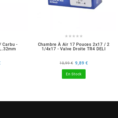





 Carbu -
Chambre À Air 17 Pouces 2x17 / 2
 L.32mm
1/4x17 - Valve Droite TR4 DELI
Prix
Prix
Prix
€
9,89 €
10,99 €
de
base
En Stock