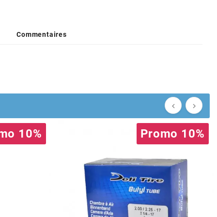
Commentaires


mo 10%
Promo 10%