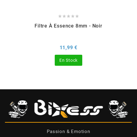
BERING





Filtre À Essence 8mm - Noir
BETA MOTOS
Prix
11,99 €
BETA RACING
En Stock
BIDALOT
BIHR
BIXESS
BOUCHET ENGINEERING
Passion & Emotion