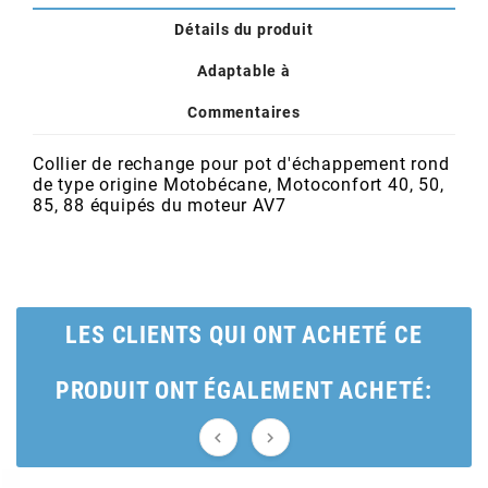
POSTE DE PILOTAGE
DERBI E3 ALL DAY
Détails du produit
ARCHIVE
Adaptable à
AREXONS
Commentaires
Collier de rechange pour pot d'échappement rond
ARIETE
de type origine Motobécane, Motoconfort 40, 50,
85, 88 équipés du moteur AV7
ARMLOCK
ARTEIN
LES CLIENTS QUI ONT ACHETÉ CE
ARTEK
PRODUIT ONT ÉGALEMENT ACHETÉ:
ATHENA

