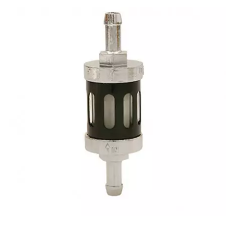
AUVRAY
AVOC
AXWIN
b
BANDO
BARIKIT
BCD
BELGOM