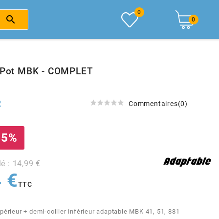
0

0
e Pot MBK - COMPLET
2





Commentaires(0)
 5%
lé : 14,99 €
 €
TTC
périeur + demi-collier inférieur adaptable MBK 41, 51, 881