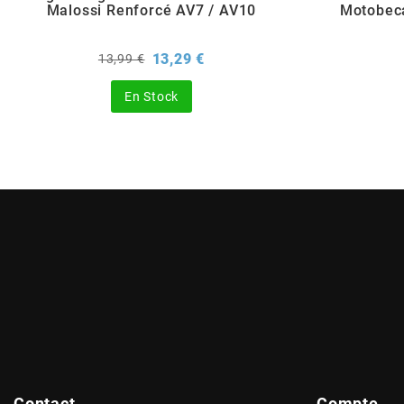
AUVRAY
Malossi Renforcé AV7 / AV10
Motobeca
AVOC
Prix
Prix
13,29 €
13,99 €
de
base
En Stock
AXWIN
b
BANDO
BARIKIT
BCD
BELGOM
Contact
Compte