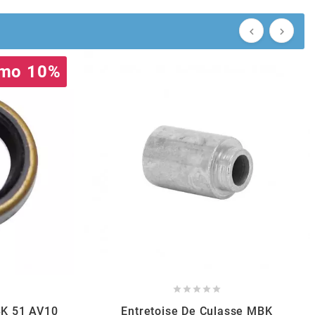


mo 10%





BK 51 AV10
Entretoise De Culasse MBK