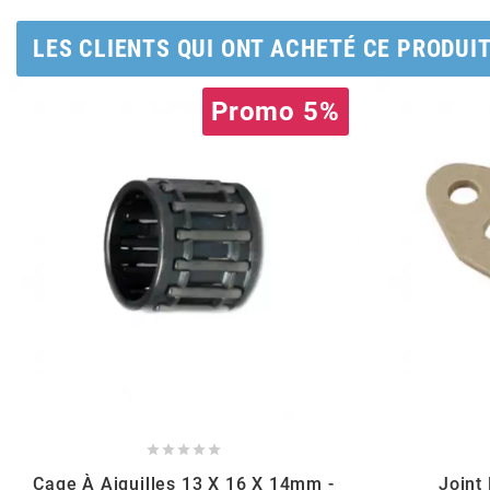
POSTE DE PILOTAGE
DERBI E3 ALL DAY
ARCHIVE
LES CLIENTS QUI ONT ACHETÉ CE PRODUI
AREXONS
Promo 5%
ARIETE
ARMLOCK
ARTEIN
ARTEK
ATHENA





Cage À Aiguilles 13 X 16 X 14mm -
Joint