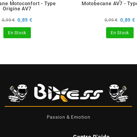
ne Motoconfort - Type
Motobecane AV7 - Typ
Origine AV7
Prix
Prix
Prix
P
0,89 €
0,89 €
0,99 €
0,99 €
de
de
base
base
En Stock
En Stock
Passion & Emotion
Centre D'aide