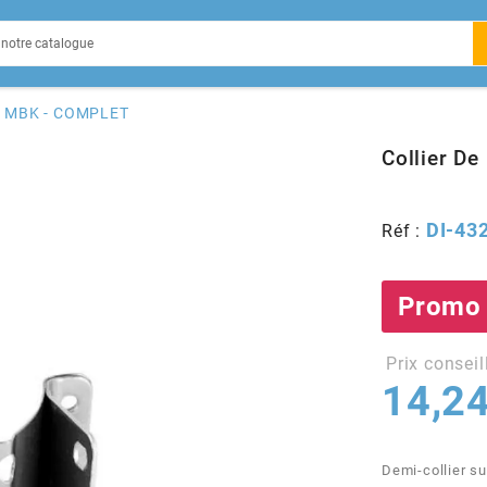
EIN
ot MBK - COMPLET
Collier D
DI-43
Réf :
X
Promo
Prix conseil
14,24
Demi-collier su