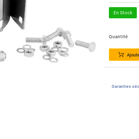
En Stock
Quantité
Ajout
Garanties séc