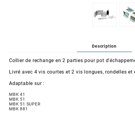
AFAM
CABLERIE
CHASSIS
VARIATION
CHASSIS
AGP
STICKERS
FREINAGE
EMBRAYAGE
FREINAGE
AIRSAL
Description
BON PLAN
CABLERIE
TRANSMISSION
ECLAIRAGE
AJP
Collier de rechange en 2 parties pour pot d'échappe
MOTEUR SOLEX
ELECTRICITE
REFROIDISSEMENT
ELECTRICITE
ALGI
Livré avec 4 vis courtes et 2 vis longues, rondelles et
PARTIE CYCLE SOLEX
RESERVOIR
CABLERIE
Adaptable sur :
ALLPRO
MBK 41
MBK 51
DEMARRAGE
CARROSSERIE
MBK 51 SUPER
ALT-1
MBK 881
CARTER
AM6 ALL DAY
APRILIA