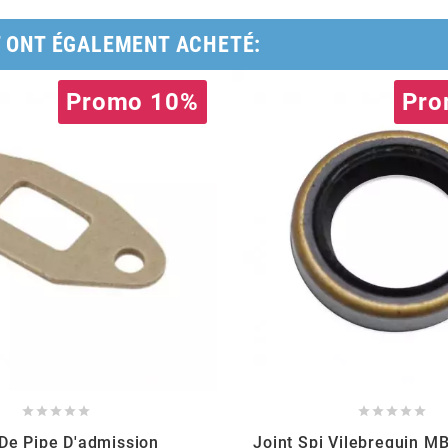
T ONT ÉGALEMENT ACHETÉ:
Promo 10%
Pro










 De Pipe D'admission
Joint Spi Vilebrequin M