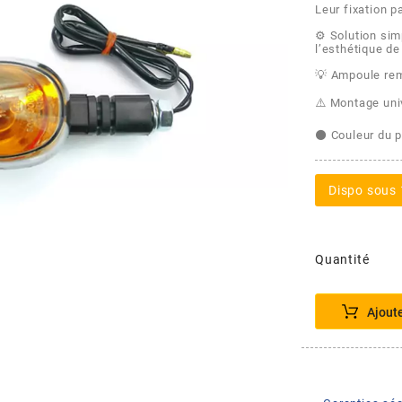
Leur fixation p
⚙️ Solution sim
l’esthétique de
💡 Ampoule re
⚠️ Montage uni
⚫ Couleur du p
Dispo sous 
Quantité
Ajout