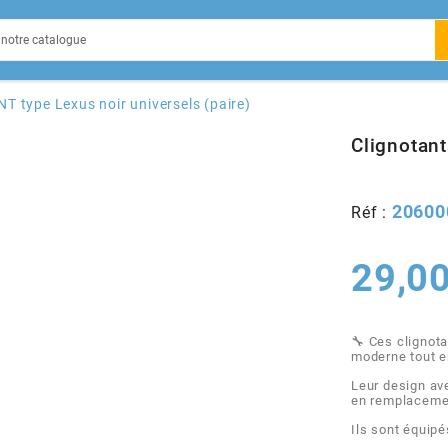
EIN
NT type Lexus noir universels (paire)
Clignotant
20600
Réf :
X
29,00
🔧 Ces clignot
moderne tout e
Leur design av
en remplacemen
Ils sont équip