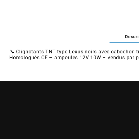
AFAM
CABLERIE
CHASSIS
VARIATION
CHASSIS
AGP
STICKERS
FREINAGE
EMBRAYAGE
FREINAGE
AIRSAL
Descri
BON PLAN
CABLERIE
TRANSMISSION
ECLAIRAGE
🔧 Clignotants TNT type Lexus noirs avec cabochon t
AJP
Homologués CE – ampoules 12V 10W – vendus par p
MOTEUR SOLEX
ELECTRICITE
REFROIDISSEMENT
ELECTRICITE
ALGI
PARTIE CYCLE SOLEX
RESERVOIR
CABLERIE
ALLPRO
DEMARRAGE
CARROSSERIE
ALT-1
CARTER
AM6 ALL DAY
APRILIA