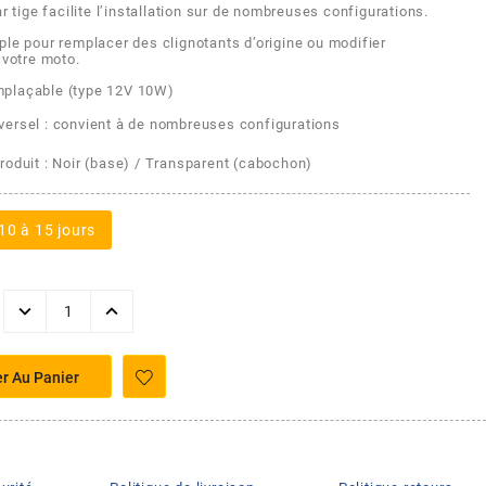
ar tige facilite l’installation sur de nombreuses configurations.
ple pour remplacer des clignotants d’origine ou modifier
 votre moto.
mplaçable (type 12V 10W)
versel : convient à de nombreuses configurations
roduit : Noir (base) / Transparent (cabochon)
10 à 15 jours
er Au Panier