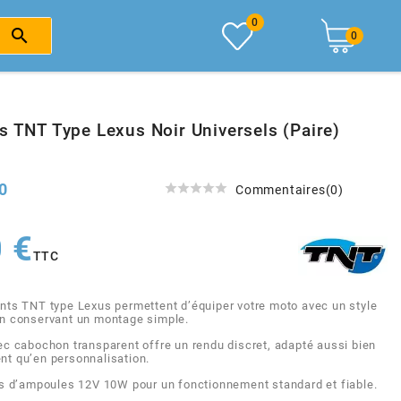
0

0
s TNT Type Lexus Noir Universels (paire)
0





Commentaires(0)
 €
TTC
ants TNT type Lexus permettent d’équiper votre moto avec un style
n conservant un montage simple.
ec cabochon transparent offre un rendu discret, adapté aussi bien
t qu’en personnalisation.
és d’ampoules 12V 10W pour un fonctionnement standard et fiable.