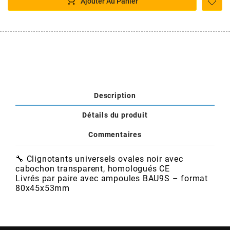
POSTE DE PILOTAGE
DERBI E3 ALL DAY
Ajouter Au Panier
ARCHIVE
AREXONS
ARIETE
Description
ARMLOCK
Détails du produit
Commentaires
ARTEIN
🔧 Clignotants universels ovales noir avec
cabochon transparent, homologués CE
ARTEK
Livrés par paire avec ampoules BAU9S – format
80x45x53mm
ATHENA