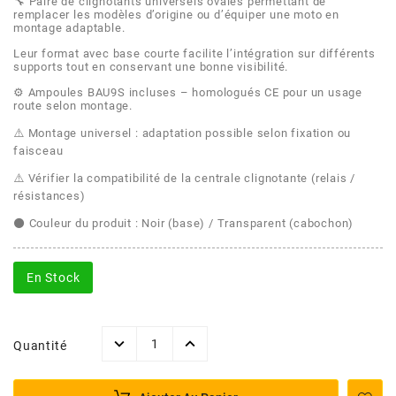
AFAM
🔧 Paire de clignotants universels ovales permettant de
remplacer les modèles d’origine ou d’équiper une moto en
montage adaptable.
CABLERIE
CHASSIS
VARIATION
CHASSIS
AGP
Leur format avec base courte facilite l’intégration sur différents
supports tout en conservant une bonne visibilité.
STICKERS
FREINAGE
EMBRAYAGE
FREINAGE
⚙️ Ampoules BAU9S incluses – homologués CE pour un usage
AIRSAL
route selon montage.
⚠️ Montage universel : adaptation possible selon fixation ou
BON PLAN
CABLERIE
TRANSMISSION
ECLAIRAGE
faisceau
AJP
⚠️ Vérifier la compatibilité de la centrale clignotante (relais /
MOTEUR SOLEX
ELECTRICITE
REFROIDISSEMENT
ELECTRICITE
résistances)
ALGI
⚫ Couleur du produit : Noir (base) / Transparent (cabochon)
PARTIE CYCLE SOLEX
RESERVOIR
CABLERIE
ALLPRO
En Stock
DEMARRAGE
CARROSSERIE
ALT-1
CARTER
AM6 ALL DAY
Quantité
APRILIA