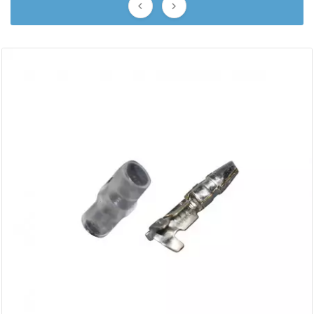
AUVRAY


AVOC
AXWIN
b
BANDO
BARIKIT
BCD
BELGOM