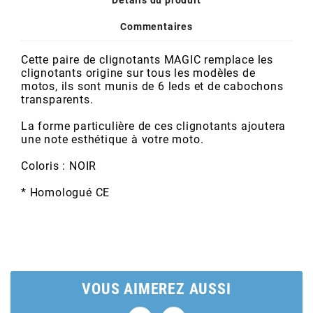
POSTE DE PILOTAGE
DERBI E3 ALL DAY
ARCHIVE
Commentaires
Cette paire de clignotants MAGIC remplace les
AREXONS
clignotants origine sur tous les modèles de
motos, ils sont munis de 6 leds et de cabochons
transparents.
ARIETE
La forme particulière de ces clignotants ajoutera
une note esthétique à votre moto.
ARMLOCK
Coloris : NOIR
ARTEIN
* Homologué CE
ARTEK
ATHENA
VOUS AIMEREZ AUSSI