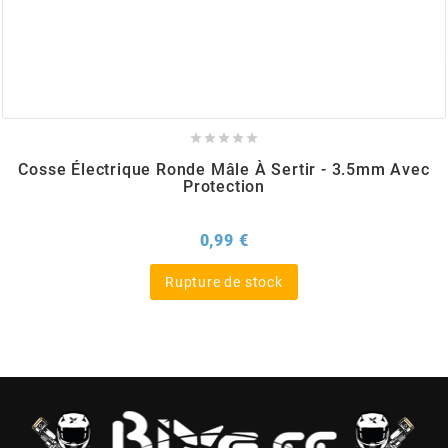
BERING
BETA MOTOS





BETA RACING
Cosse Électrique Ronde Mâle À Sertir - 3.5mm Avec
Protection
BIDALOT
Prix
0,99 €
BIHR
Rupture de stock
BIXESS
BOUCHET ENGINEERING