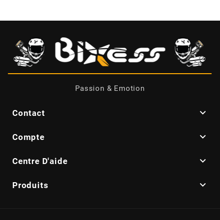
BRAIH
BRIDGESTONE
BRK
Passion & Emotion
BUZZETTI

Contact
c

Compte
C4

Centre D'aide

Produits
CARENZI
CHAMPION