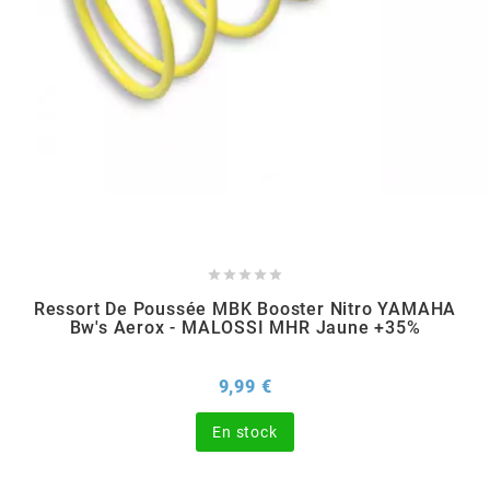
BERING
BETA MOTOS
BETA RACING
BIDALOT





BIHR
Ressort De Poussée MBK Booster Nitro YAMAHA
Bw's Aerox - MALOSSI MHR Jaune +35%
BIXESS
Prix
9,99 €
En stock
BOUCHET ENGINEERING