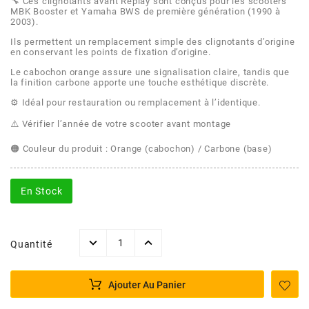
AFAM
🔧 Ces clignotants avant Replay sont conçus pour les scooters
MBK Booster et Yamaha BWS de première génération (1990 à
2003).
CABLERIE
CHASSIS
VARIATION
CHASSIS
AGP
Ils permettent un remplacement simple des clignotants d’origine
en conservant les points de fixation d’origine.
STICKERS
FREINAGE
EMBRAYAGE
FREINAGE
Le cabochon orange assure une signalisation claire, tandis que
AIRSAL
la finition carbone apporte une touche esthétique discrète.
⚙️ Idéal pour restauration ou remplacement à l’identique.
BON PLAN
CABLERIE
TRANSMISSION
ECLAIRAGE
AJP
⚠️ Vérifier l’année de votre scooter avant montage
MOTEUR SOLEX
ELECTRICITE
REFROIDISSEMENT
ELECTRICITE
🟠 Couleur du produit : Orange (cabochon) / Carbone (base)
ALGI
PARTIE CYCLE SOLEX
RESERVOIR
CABLERIE
En Stock
ALLPRO
DEMARRAGE
CARROSSERIE
Quantité
ALT-1
CARTER
AM6 ALL DAY
Ajouter Au Panier
APRILIA