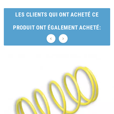
AUVRAY
LES CLIENTS QUI ONT ACHETÉ CE
AVOC
PRODUIT ONT ÉGALEMENT ACHETÉ:
AXWIN


b
BANDO
BARIKIT
BCD
BELGOM