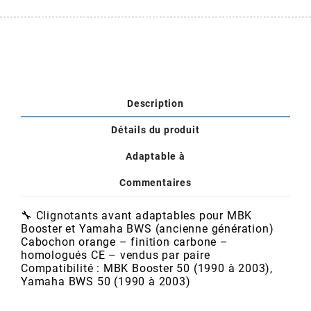
POSTE DE PILOTAGE
DERBI E3 ALL DAY
ARCHIVE
AREXONS
Description
ARIETE
Détails du produit
ARMLOCK
Adaptable à
Commentaires
ARTEIN
🔧 Clignotants avant adaptables pour MBK
Booster et Yamaha BWS (ancienne génération)
ARTEK
Cabochon orange – finition carbone –
homologués CE – vendus par paire
Compatibilité : MBK Booster 50 (1990 à 2003),
ATHENA
Yamaha BWS 50 (1990 à 2003)