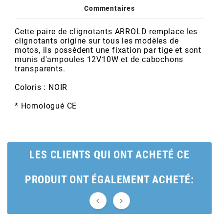
POSTE DE PILOTAGE
DERBI E3 ALL DAY
Commentaires
ARCHIVE
Cette paire de clignotants ARROLD remplace les
clignotants origine sur tous les modèles de
AREXONS
motos, ils possèdent une fixation par tige et sont
munis d'ampoules 12V10W et de cabochons
transparents.
ARIETE
Coloris : NOIR
ARMLOCK
* Homologué CE
ARTEIN
LES CLIENTS QUI ONT ACHETÉ CE
ARTEK
PRODUIT ONT ÉGALEMENT ACHETÉ:
ATHENA

