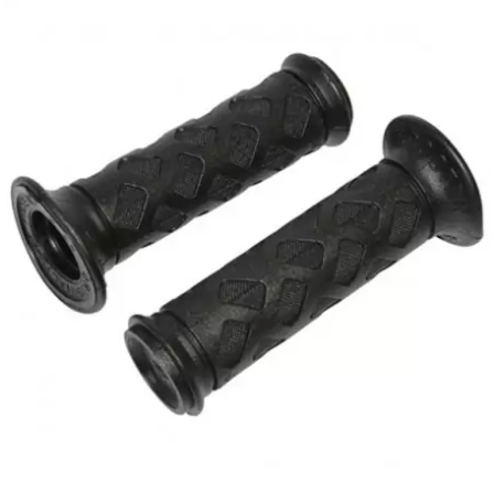
AUVRAY
AVOC
AXWIN
b
BANDO
BARIKIT
BCD
BELGOM