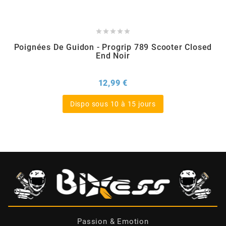
BERING





Poignées De Guidon - Progrip 789 Scooter Closed
BETA MOTOS
End Noir
BETA RACING
Prix
12,99 €
Dispo sous 10 à 15 jours
BIDALOT
BIHR
BIXESS
BOUCHET ENGINEERING
Passion & Emotion