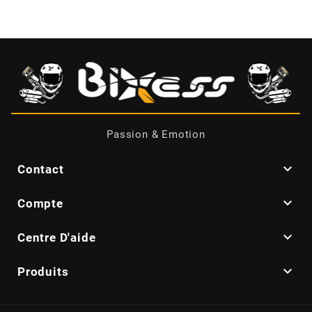
BRAIH
BRIDGESTONE
BRK
Passion & Emotion
BUZZETTI

Contact
c

Compte
C4

Centre D'aide
CARENZI

Produits
CHAMPION