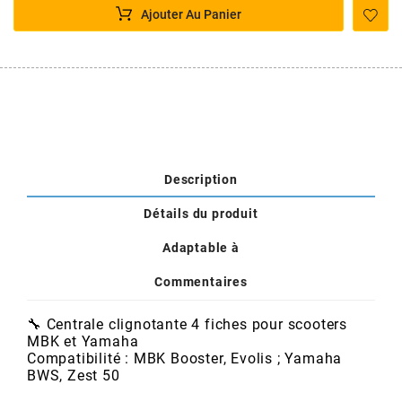
POSTE DE PILOTAGE
DERBI E3 ALL DAY
Ajouter Au Panier
ARCHIVE
AREXONS
ARIETE
Description
ARMLOCK
Détails du produit
ARTEIN
Adaptable à
Commentaires
ARTEK
🔧 Centrale clignotante 4 fiches pour scooters
MBK et Yamaha
ATHENA
Compatibilité : MBK Booster, Evolis ; Yamaha
BWS, Zest 50