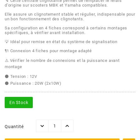
AFAM
🔧 Cette centrale clignotante permet de remplacer le relais
d’origine sur scooters MBK et Yamaha compatibles.
CABLERIE
CHASSIS
VARIATION
CHASSIS
Elle assure un clignotement stable et régulier, indispensable pour
AGP
un bon fonctionnement des clignotants.
Sa configuration en 4 fiches correspond à certains montages
STICKERS
FREINAGE
EMBRAYAGE
FREINAGE
spécifiques, à vérifier avant installation.
AIRSAL
💡 Idéal pour remise en état du système de signalisation
BON PLAN
CABLERIE
TRANSMISSION
ECLAIRAGE
🔌 Connexion 4 fiches pour montage adapté
AJP
⚠️ Vérifier le nombre de connexions et la puissance avant
MOTEUR SOLEX
ELECTRICITE
REFROIDISSEMENT
ELECTRICITE
montage
ALGI
⚫ Tension : 12V
⚫ Puissance : 20W (2x10W)
PARTIE CYCLE SOLEX
RESERVOIR
CABLERIE
ALLPRO
En Stock
DEMARRAGE
CARROSSERIE
ALT-1
CARTER
AM6 ALL DAY
Quantité
APRILIA