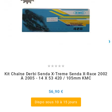
BERING
BETA MOTOS
BETA RACING
BIDALOT





BIHR
Kit Chaîne Derbi Senda X-Treme Senda X-Race 2002
À 2005 - 14 X 53 420 / 105mm KMC
BIXESS
Prix
56,90 €
BOUCHET ENGINEERING
Dispo sous 10 à 15 jours