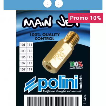


BERING
Promo 10%
BETA MOTOS
BETA RACING
BIDALOT
BIHR
BIXESS
BOUCHET ENGINEERING