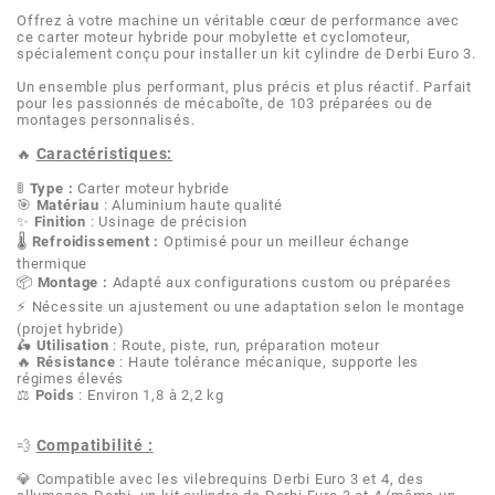
AFAM
Offrez à votre machine un véritable cœur de performance avec
ce carter moteur hybride pour mobylette et cyclomoteur,
CABLERIE
CHASSIS
VARIATION
CHASSIS
spécialement conçu pour installer un kit cylindre de Derbi Euro 3.
AGP
Un ensemble plus performant, plus précis et plus réactif. Parfait
pour les passionnés de mécaboîte, de 103 préparées ou de
STICKERS
FREINAGE
EMBRAYAGE
FREINAGE
montages personnalisés.
AIRSAL
Caractéristiques:
🔥
BON PLAN
CABLERIE
TRANSMISSION
ECLAIRAGE
🚦
Type :
Carter moteur hybride
AJP
🎯
Matériau
: Aluminium haute qualité
✨
Finition
: Usinage de précision
MOTEUR SOLEX
ELECTRICITE
REFROIDISSEMENT
ELECTRICITE
🌡️
Refroidissement :
Optimisé pour un meilleur échange
ALGI
thermique
📦
Montage :
Adapté aux configurations custom ou préparées
PARTIE CYCLE SOLEX
RESERVOIR
CABLERIE
⚡ Nécessite un ajustement ou une adaptation selon le montage
ALLPRO
(projet hybride)
🛵
Utilisation
: Route, piste, run, préparation moteur
🔥
Résistance
: Haute tolérance mécanique, supporte les
DEMARRAGE
CARROSSERIE
régimes élevés
ALT-1
⚖️
Poids
: Environ 1,8 à 2,2 kg
CARTER
AM6 ALL DAY
Compatibilité :
💨
APRILIA
💎 Compatible avec les vilebrequins Derbi Euro 3 et 4, des