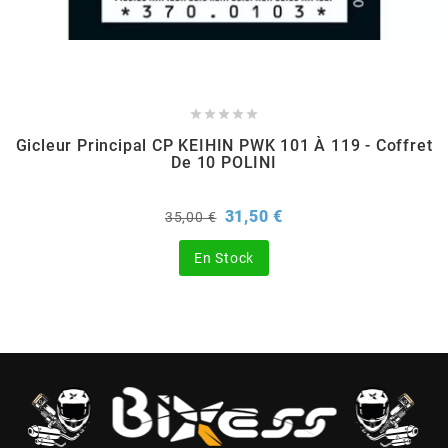
BRAIH
BRIDGESTONE





BRK
Gicleur Principal CP KEIHIN PWK 101 À 119 - Coffret
De 10 POLINI
BUZZETTI
Prix
Prix
31,50 €
35,00 €
de
base
En Stock
c
C4
CARENZI
CHAMPION