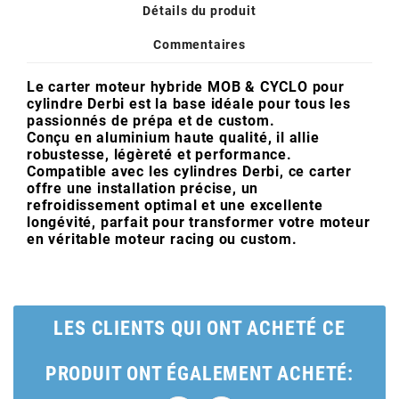
AUVRAY
Détails du produit
Commentaires
AVOC
Le carter moteur hybride MOB & CYCLO pour
cylindre Derbi est la base idéale pour tous les
AXWIN
passionnés de prépa et de custom.
Conçu en aluminium haute qualité, il allie
robustesse, légèreté et performance.
b
Compatible avec les cylindres Derbi, ce carter
offre une installation précise, un
refroidissement optimal et une excellente
longévité, parfait pour transformer votre moteur
BANDO
en véritable moteur racing ou custom.
BARIKIT
LES CLIENTS QUI ONT ACHETÉ CE
BCD
PRODUIT ONT ÉGALEMENT ACHETÉ:
BELGOM