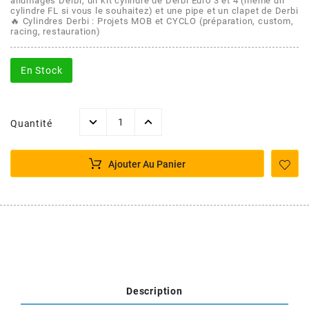
POSTE DE PILOTAGE
DERBI E3 ALL DAY
allumages Derbi, un kit cylindre de Derbi Euro 3 et 4 (même un
cylindre FL si vous le souhaitez) et une pipe et un clapet de Derbi
ARCHIVE
🔥 Cylindres Derbi : Projets MOB et CYCLO (préparation, custom,
racing, restauration)
AREXONS
En Stock
ARIETE
Quantité
ARMLOCK
Ajouter Au Panier
ARTEIN
ARTEK
ATHENA
Description