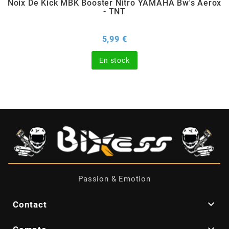
Noix De Kick MBK Booster Nitro YAMAHA Bw's Aerox
- TNT
CHARVIN
Prix
5,99 €
CHOK
En stock
CIF
CL BRAKES
CONTI
Passion & Emotion
COOCASE

Contact
CST TIRES