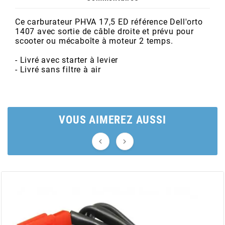
POSTE DE PILOTAGE
DERBI E3 ALL DAY
ARCHIVE
Ce carburateur PHVA 17,5 ED référence Dell'orto
1407 avec sortie de câble droite et prévu pour
scooter ou mécaboîte à moteur 2 temps.
AREXONS
- Livré avec starter à levier
- Livré sans filtre à air
ARIETE
ARMLOCK
VOUS AIMEREZ AUSSI
ARTEIN


ARTEK
ATHENA