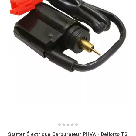
AUVRAY
AVOC
AXWIN
b
BANDO
BARIKIT
BCD





BELGOM
Starter Électrique Carburateur PHVA - Dellorto TS