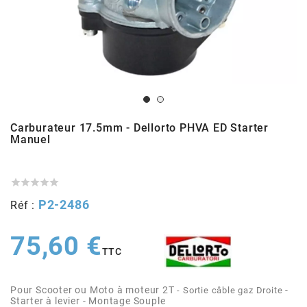
ADMISSION
ADMISSION
VISSERIE
ALLUMAGE
STICKERS
2
ECHAPPEMENT
ALLUMAGE
CARROSSERIE
EMBRAYAGE
2FAST
POSTE DE PILOTAGE
VARIATION
MOTEUR
TRANSMISSION
4
Carburateur 17.5mm - Dellorto PHVA ED Starter
CHASSIS
TRANSMISSION
HAUT MOTEUR
REFROIDISSEMENT
4 STROKE PARTS
Manuel
RESERVOIR
REFROIDISSEMENT
ECHAPPEMENT
RESERVOIR

a




P2-2486
Réf :
ECLAIRAGE
RESERVOIR
VILEBREQUIN
CARTER
ADAPTABLE
75,60 €
FREINAGE
PEDALIER
ADMISSION
DÉMARRAGE
TTC
ADX
Pour Scooter ou Moto à moteur 2T
-
- Sortie câble gaz Droite
ROUE
POSTE DE PILOTAGE
ALLUMAGE
POSTE DE PILOTAGE
Starter à levier
- Montage Souple