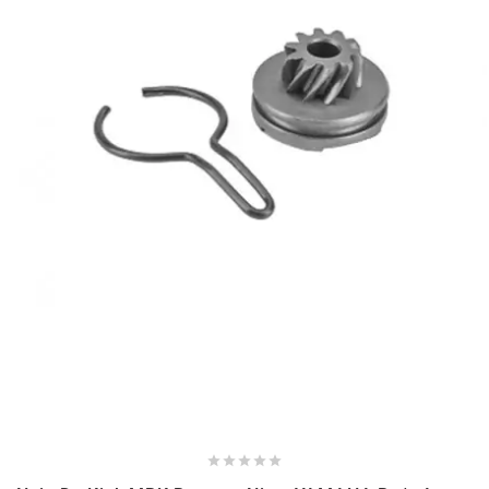
BRAIH
BRIDGESTONE
BRK
BUZZETTI
c
C4
CARENZI





CHAMPION