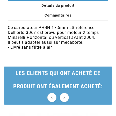
POSTE DE PILOTAGE
DERBI E3 ALL DAY
Détails du produit
ARCHIVE
Commentaires
AREXONS
Ce carburateur PHBN 17.5mm LS référence
Dell'orto 3067 est prévu pour moteur 2 temps
Minarelli Horizontal ou vertical avant 2004.
ARIETE
Il peut s'adapter aussi sur mécaboîte.
- Livré sans filtre à air
ARMLOCK
ARTEIN
LES CLIENTS QUI ONT ACHETÉ CE
PRODUIT ONT ÉGALEMENT ACHETÉ:
ARTEK


ATHENA