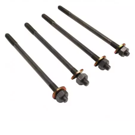
AUVRAY
AVOC
AXWIN
b
BANDO
BARIKIT
BCD
BELGOM