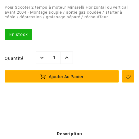
AFAM
Pour Scooter 2 temps à moteur Minarelli Horizontal ou vertical
CABLERIE
CHASSIS
VARIATION
CHASSIS
-
avant 2004
Montage souple / sortie gaz coudée / starter à
câble / dépression / graissage séparé / réchauffeur
AGP
STICKERS
FREINAGE
EMBRAYAGE
FREINAGE
En stock
AIRSAL
BON PLAN
CABLERIE
TRANSMISSION
ECLAIRAGE
AJP
Quantité
MOTEUR SOLEX
ELECTRICITE
REFROIDISSEMENT
ELECTRICITE
ALGI
Ajouter Au Panier
PARTIE CYCLE SOLEX
RESERVOIR
CABLERIE
ALLPRO
DEMARRAGE
CARROSSERIE
ALT-1
CARTER
AM6 ALL DAY
APRILIA
Description