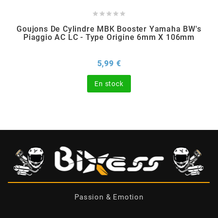





BERING
Goujons De Cylindre MBK Booster Yamaha BW's
Piaggio AC LC - Type Origine 6mm X 106mm
BETA MOTOS
Prix
5,99 €
BETA RACING
En stock
BIDALOT
BIHR
BIXESS
BOUCHET ENGINEERING
Passion & Emotion