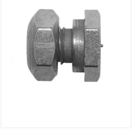
AUVRAY
AVOC
AXWIN
b
BANDO
BARIKIT
BCD
BELGOM