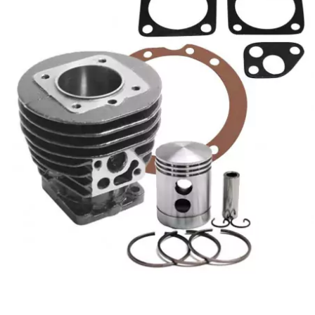
BRAIH
BRIDGESTONE
BRK
BUZZETTI
c
C4
CARENZI
CHAMPION