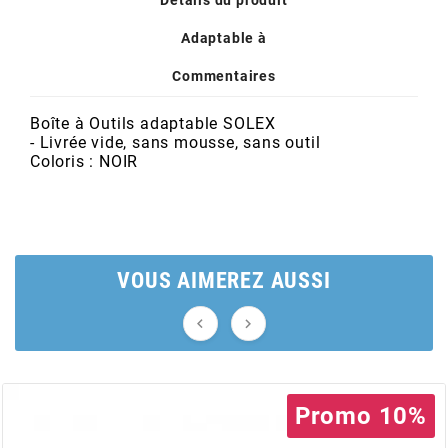
POSTE DE PILOTAGE
DERBI E3 ALL DAY
ARCHIVE
Adaptable à
Commentaires
AREXONS
Boîte à Outils adaptable SOLEX
- Livrée vide, sans mousse, sans outil
ARIETE
Coloris : NOIR
ARMLOCK
ARTEIN
VOUS AIMEREZ AUSSI


ARTEK
ATHENA
Promo 10%