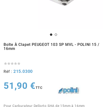
ADMISSION
ADMISSION
VISSERIE
ALLUMAGE
STICKERS
2
ECHAPPEMENT
ALLUMAGE
CARROSSERIE
EMBRAYAGE
2FAST
POSTE DE PILOTAGE
VARIATION
MOTEUR
TRANSMISSION
4
Boîte À Clapet PEUGEOT 103 SP MVL - POLINI 15 /
CHASSIS
TRANSMISSION
HAUT MOTEUR
REFROIDISSEMENT
4 STROKE PARTS
16mm
RESERVOIR
REFROIDISSEMENT
ECHAPPEMENT
RESERVOIR

a




215.0300
Réf :
ECLAIRAGE
RESERVOIR
VILEBREQUIN
CARTER
ADAPTABLE
51,90 €
FREINAGE
PEDALIER
ADMISSION
DÉMARRAGE
TTC
ADX
ROUE
POSTE DE PILOTAGE
ALLUMAGE
POSTE DE PILOTAGE
Pour Carburateur Dellorto SHA de 15mm à 16mm