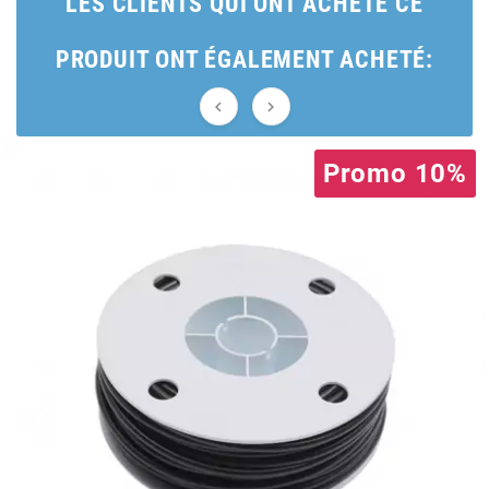
LES CLIENTS QUI ONT ACHETÉ CE
AUVRAY
PRODUIT ONT ÉGALEMENT ACHETÉ:
AVOC


AXWIN
Promo 10%
b
BANDO
BARIKIT
BCD
BELGOM