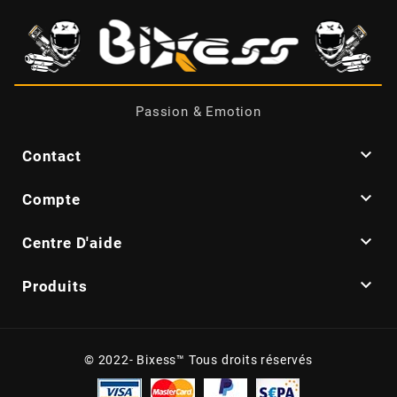
BRAIH
BRIDGESTONE
Passion & Emotion
BRK

Contact
BUZZETTI

Compte
c

Centre D'aide

C4
Produits
CARENZI
© 2022- Bixess™ Tous droits réservés
CHAMPION