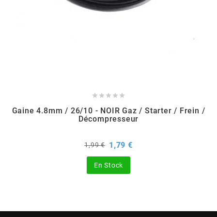
BERING
BETA MOTOS
BETA RACING





BIDALOT
Gaine 4.8mm / 26/10 - NOIR Gaz / Starter / Frein /
Décompresseur
BIHR
Prix
Prix
1,79 €
1,99 €
de
base
BIXESS
En Stock
BOUCHET ENGINEERING