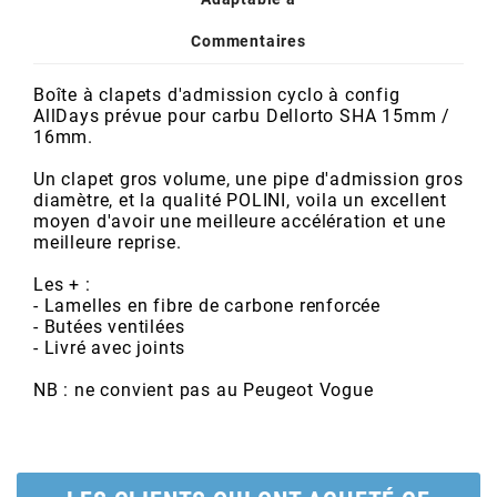
POSTE DE PILOTAGE
DERBI E3 ALL DAY
ARCHIVE
Commentaires
Boîte à clapets d'admission cyclo à config
AREXONS
AllDays prévue pour carbu Dellorto SHA 15mm /
16mm.
ARIETE
Un clapet gros volume, une pipe d'admission gros
diamètre, et la qualité POLINI, voila un excellent
moyen d'avoir une meilleure accélération et une
ARMLOCK
meilleure reprise.
Les + :
ARTEIN
- Lamelles en fibre de carbone renforcée
- Butées ventilées
- Livré avec joints
ARTEK
NB : ne convient pas au Peugeot Vogue
ATHENA