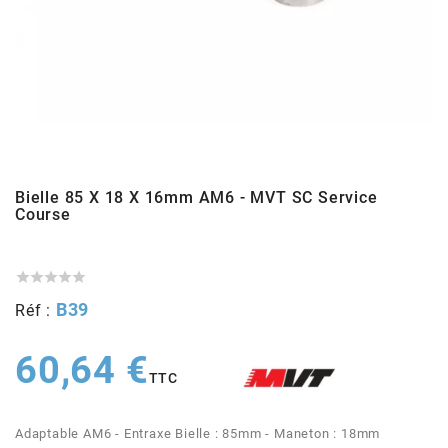
ADMISSION
ADMISSION
VISSERIE
ALLUMAGE
STICKERS
2
ECHAPPEMENT
ALLUMAGE
CARROSSERIE
EMBRAYAGE
2FAST
POSTE DE PILOTAGE
VARIATION
MOTEUR
TRANSMISSION
4
CHASSIS
TRANSMISSION
HAUT MOTEUR
REFROIDISSEMENT
Bielle 85 X 18 X 16mm AM6 - MVT SC Service
4 STROKE PARTS
Course
RESERVOIR
REFROIDISSEMENT
ECHAPPEMENT
RESERVOIR
a





ECLAIRAGE
RESERVOIR
VILEBREQUIN
CARTER
B39
Réf :
ADAPTABLE
60,64 €
FREINAGE
PEDALIER
ADMISSION
DÉMARRAGE
TTC
ADX
ROUE
POSTE DE PILOTAGE
ALLUMAGE
POSTE DE PILOTAGE
Adaptable AM6 - Entraxe Bielle : 85mm - Maneton : 18mm