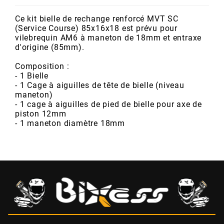
POSTE DE PILOTAGE
DERBI E3 ALL DAY
ARCHIVE
Ce kit bielle de rechange renforcé MVT SC
(Service Course) 85x16x18 est prévu pour
vilebrequin AM6 à maneton de 18mm et entraxe
AREXONS
d'origine (85mm).
Composition :
ARIETE
- 1 Bielle
- 1 Cage à aiguilles de tête de bielle (niveau
maneton)
- 1 cage à aiguilles de pied de bielle pour axe de
ARMLOCK
piston 12mm
- 1 maneton diamètre 18mm
ARTEIN
ARTEK
ATHENA