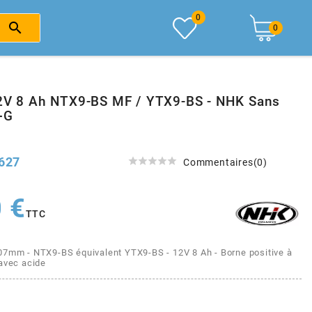
0

0
12V 8 Ah NTX9-BS MF / YTX9-BS - NHK Sans
+G
627





Commentaires(0)
 €
TTC
07mm - NTX9-BS équivalent YTX9-BS - 12V 8 Ah - Borne positive à
 avec acide