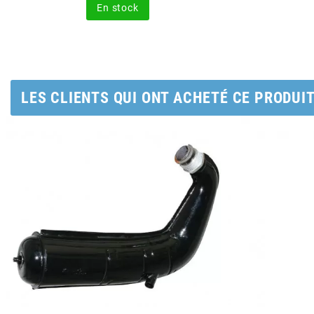
AUVRAY
En stock
AVOC
AXWIN
LES CLIENTS QUI ONT ACHETÉ CE PRODUI
b
BANDO
BARIKIT
BCD
BELGOM