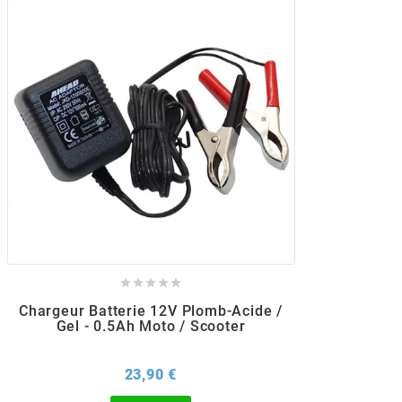
POSTE DE PILOTAGE
DERBI E3 ALL DAY
ARCHIVE
AREXONS
ARIETE
ARMLOCK
ARTEIN





ARTEK
Chargeur Batterie 12V Plomb-Acide /
Gel - 0.5Ah Moto / Scooter
ATHENA
Prix
23,90 €