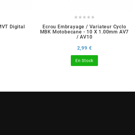





VT Digital
Ecrou Embrayage / Variateur Cyclo
MBK Motobecane - 10 X 1.00mm AV7
/ AV10
x
Prix
2,99 €
En Stock