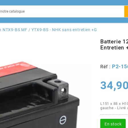
EIN
Ah NTX9-BS MF / YTX9-BS - NHK sans entretien +G
Batterie 
Entretien 
X
P2-15
Réf :
34,90
L151 x 88 x H1
gauche - Livré
En stock