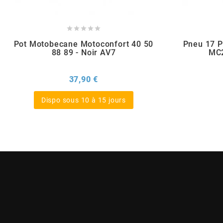
BERING





Pot Motobecane Motoconfort 40 50
Pneu 17 P
BETA MOTOS
88 89 - Noir AV7
MC2
Prix
37,90 €
BETA RACING
Dispo sous 10 à 15 jours
BIDALOT
BIHR
BIXESS
BOUCHET ENGINEERING