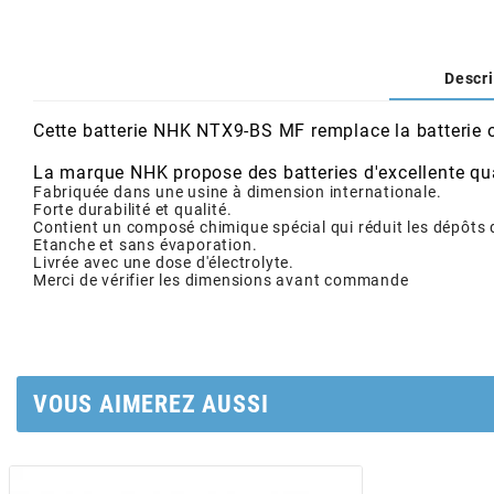
AFAM
CABLERIE
CHASSIS
VARIATION
CHASSIS
AGP
Descri
STICKERS
FREINAGE
EMBRAYAGE
FREINAGE
AIRSAL
Cette batterie NHK NTX9-BS MF remplace la batterie o
BON PLAN
CABLERIE
TRANSMISSION
ECLAIRAGE
La marque NHK propose des batteries d'excellente quali
Fabriquée dans une usine à dimension internationale.
AJP
Forte durabilité et qualité.
Contient un composé chimique spécial qui réduit les dépôts 
MOTEUR SOLEX
ELECTRICITE
REFROIDISSEMENT
ELECTRICITE
Etanche et sans évaporation.
ALGI
Livrée avec une dose d'électrolyte.
Merci de vérifier les dimensions avant commande
PARTIE CYCLE SOLEX
RESERVOIR
CABLERIE
ALLPRO
DEMARRAGE
CARROSSERIE
ALT-1
VOUS AIMEREZ AUSSI
CARTER
AM6 ALL DAY
APRILIA