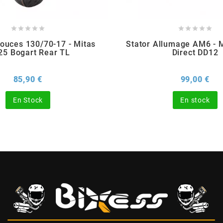










ouces 130/70-17 - Mitas
Stator Allumage AM6 - M
5 Bogart Rear TL
Direct DD12
Prix
Pri
85,90 €
99,00 €
En Stock
En stock