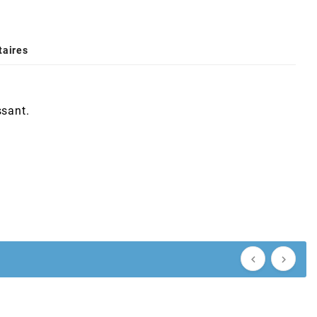
aires
ssant.

