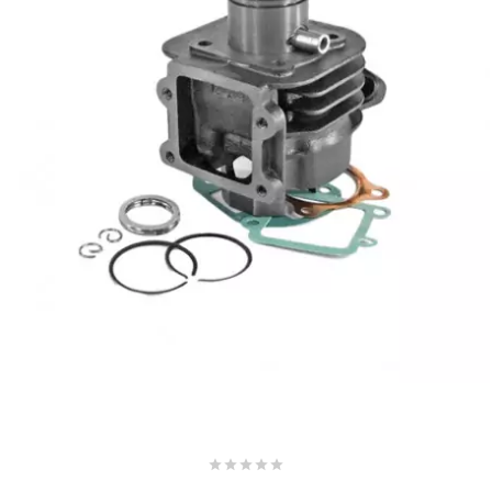
AUVRAY
AVOC
AXWIN
b
BANDO
BARIKIT
BCD





BELGOM