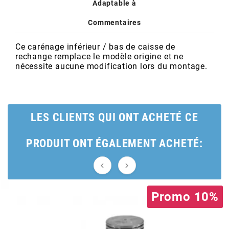
POSTE DE PILOTAGE
DERBI E3 ALL DAY
Adaptable à
ARCHIVE
Commentaires
AREXONS
Ce carénage inférieur / bas de caisse de
rechange remplace le modèle origine et ne
nécessite aucune modification lors du montage.
ARIETE
ARMLOCK
LES CLIENTS QUI ONT ACHETÉ CE
ARTEIN
PRODUIT ONT ÉGALEMENT ACHETÉ:


ARTEK
Promo 10%
ATHENA