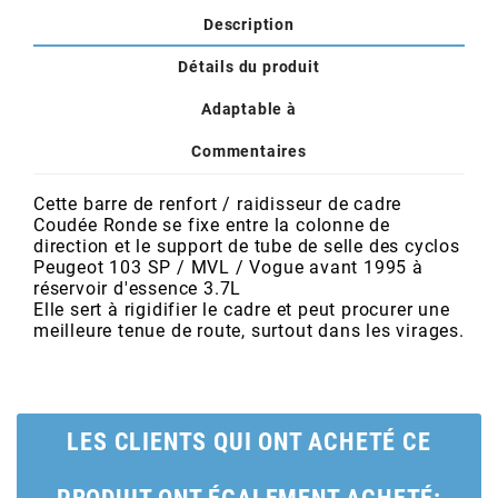
POSTE DE PILOTAGE
DERBI E3 ALL DAY
Description
ARCHIVE
Détails du produit
AREXONS
Adaptable à
Commentaires
ARIETE
Cette barre de renfort / raidisseur de cadre
Coudée Ronde se fixe entre la colonne de
ARMLOCK
direction et le support de tube de selle des cyclos
Peugeot 103 SP / MVL / Vogue avant 1995 à
réservoir d'essence 3.7L
ARTEIN
Elle sert à rigidifier le cadre et peut procurer une
meilleure tenue de route, surtout dans les virages.
ARTEK
ATHENA
LES CLIENTS QUI ONT ACHETÉ CE