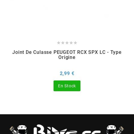
BERING
BETA MOTOS





BETA RACING
Joint De Culasse PEUGEOT RCX SPX LC - Type
Origine
BIDALOT
Prix
2,99 €
BIHR
En Stock
BIXESS
BOUCHET ENGINEERING