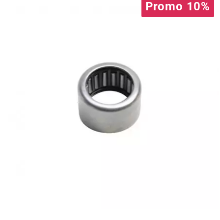
AUVRAY
Promo 10%
AVOC
AXWIN
b
BANDO
BARIKIT
BCD
BELGOM