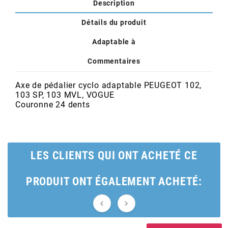
POSTE DE PILOTAGE
DERBI E3 ALL DAY
Description
ARCHIVE
Détails du produit
Adaptable à
AREXONS
Commentaires
ARIETE
Axe de pédalier cyclo adaptable PEUGEOT 102,
103 SP, 103 MVL, VOGUE
Couronne 24 dents
ARMLOCK
ARTEIN
LES CLIENTS QUI ONT ACHETÉ CE
ARTEK
PRODUIT ONT ÉGALEMENT ACHETÉ:
ATHENA

