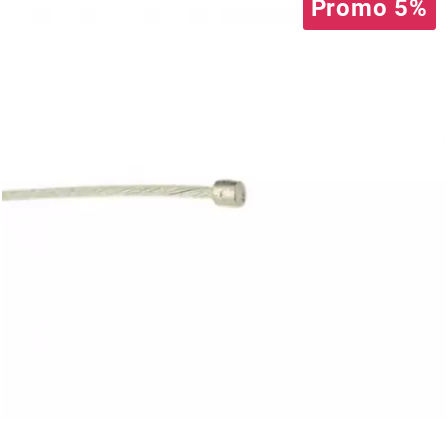
AUVRAY
Promo 5%
AVOC
AXWIN
b
BANDO
BARIKIT
BCD
BELGOM