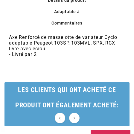
Détails du produit
POSTE DE PILOTAGE
DERBI E3 ALL DAY
ARCHIVE
Adaptable à
Commentaires
AREXONS
Axe Renforcé de masselotte de variateur Cyclo
adaptable Peugeot 103SP, 103MVL, SPX, RCX
ARIETE
livré avec écrou
- Livré par 2
ARMLOCK
ARTEIN
LES CLIENTS QUI ONT ACHETÉ CE
ARTEK
PRODUIT ONT ÉGALEMENT ACHETÉ:
ATHENA

