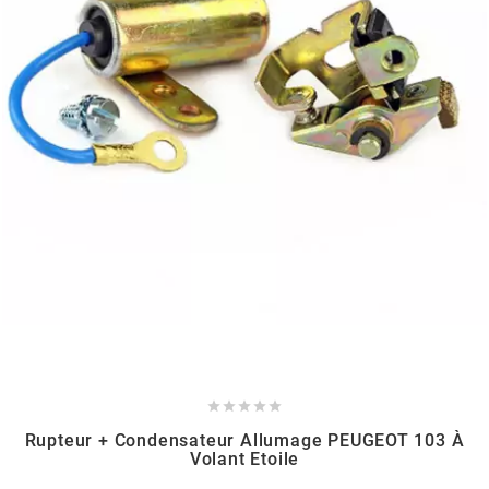
AUVRAY
AVOC
AXWIN
b
BANDO
BARIKIT
BCD





Rupteur + Condensateur Allumage PEUGEOT 103 À
Volant Etoile
BELGOM