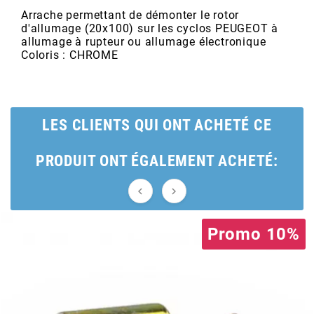
POSTE DE PILOTAGE
DERBI E3 ALL DAY
Arrache permettant de démonter le rotor
ARCHIVE
d'allumage (20x100) sur les cyclos PEUGEOT à
allumage à rupteur ou allumage électronique
Coloris : CHROME
AREXONS
ARIETE
LES CLIENTS QUI ONT ACHETÉ CE
ARMLOCK
PRODUIT ONT ÉGALEMENT ACHETÉ:
ARTEIN


Promo 10%
ARTEK
ATHENA