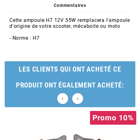
POSTE DE PILOTAGE
DERBI E3 ALL DAY
Commentaires
ARCHIVE
Cette ampoule H7 12V 55W remplacera l'ampoule
d'origine de votre scooter, mécaboite ou moto
AREXONS
- Norme : H7
ARIETE
ARMLOCK
LES CLIENTS QUI ONT ACHETÉ CE
PRODUIT ONT ÉGALEMENT ACHETÉ:
ARTEIN


ARTEK
Promo 10%
ATHENA