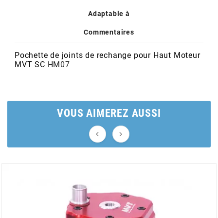
POSTE DE PILOTAGE
DERBI E3 ALL DAY
Adaptable à
ARCHIVE
Commentaires
AREXONS
Pochette de joints de rechange pour Haut Moteur
MVT SC
HM07
ARIETE
ARMLOCK
VOUS AIMEREZ AUSSI
ARTEIN


ARTEK
ATHENA