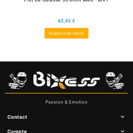
CHARVIN
Prix
63,42 €
CHOK
Rupture de stock
CIF
CL BRAKES
CONTI
Passion & Emotion
COOCASE

Contact
CST TIRES

Compte