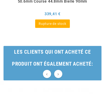
50.6mm Course 44.8mm Bielle 90mm
BERING
Prix
339,41 €
BETA MOTOS
Rupture de stock
BETA RACING
LES CLIENTS QUI ONT ACHETÉ CE
BIDALOT
PRODUIT ONT ÉGALEMENT ACHETÉ:
BIHR


BIXESS
BOUCHET ENGINEERING