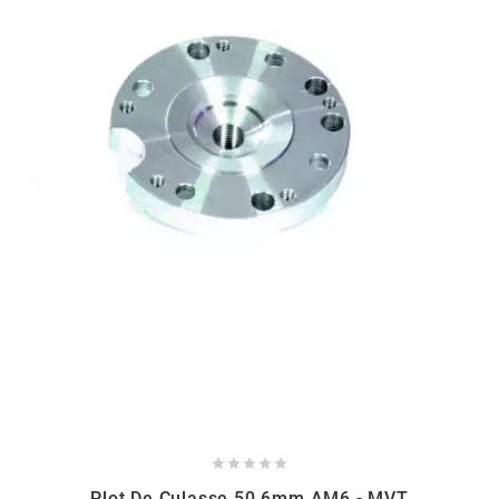
BRAIH
BRIDGESTONE
BRK
BUZZETTI
c
C4
CARENZI





CHAMPION
Plot De Culasse 50.6mm AM6 - MVT