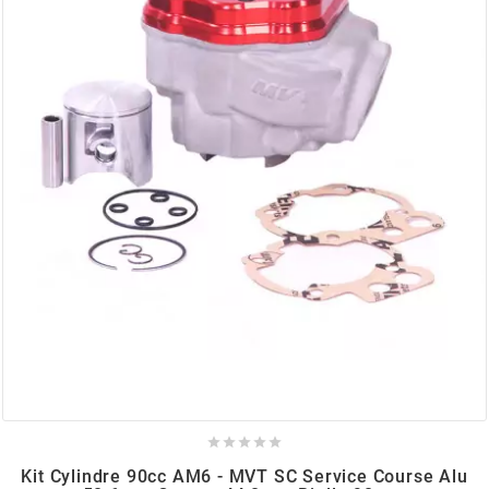
AUVRAY
AVOC
AXWIN
b
BANDO
BARIKIT
BCD





BELGOM
Kit Cylindre 90cc AM6 - MVT SC Service Course Alu