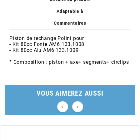
POSTE DE PILOTAGE
DERBI E3 ALL DAY
ARCHIVE
Adaptable à
Commentaires
AREXONS
Piston de rechange Polini pour
- Kit 80cc Fonte AM6 133.1008
ARIETE
- Kit 80cc Alu AM6 133.1009
* Composition : piston + axe+ segments+ circlips
ARMLOCK
ARTEIN
VOUS AIMEREZ AUSSI
ARTEK


ATHENA