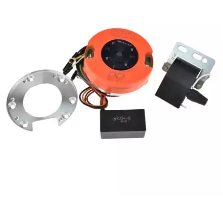
AUVRAY
AVOC
AXWIN
b
BANDO
BARIKIT
BCD
BELGOM