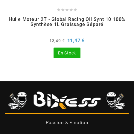





CHARVIN
Huile Moteur 2T - Global Racing Oil Synt 10 100%
Synthèse 1L Graissage Séparé
CHOK
Prix
Prix
11,47 €
13,49 €
de
base
CIF
En Stock
CL BRAKES
CONTI
COOCASE
Passion & Emotion
CST TIRES