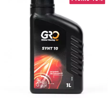
BRAIH
BRIDGESTONE
BRK
BUZZETTI
c
C4
CARENZI
CHAMPION