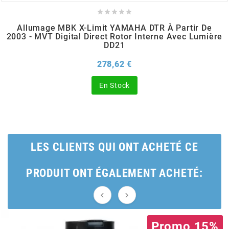





BERING
Allumage MBK X-Limit YAMAHA DTR À Partir De
2003 - MVT Digital Direct Rotor Interne Avec Lumière
DD21
BETA MOTOS
Prix
278,62 €
BETA RACING
En Stock
BIDALOT
BIHR
LES CLIENTS QUI ONT ACHETÉ CE
PRODUIT ONT ÉGALEMENT ACHETÉ:
BIXESS


BOUCHET ENGINEERING
Promo 15%