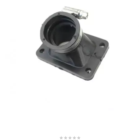
BRAIH
BRIDGESTONE
BRK
BUZZETTI
c
C4
CARENZI
CHAMPION




