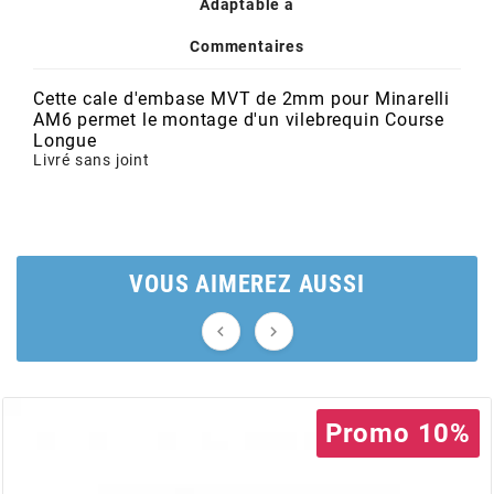
POSTE DE PILOTAGE
DERBI E3 ALL DAY
Adaptable à
ARCHIVE
Commentaires
Cette cale d'embase MVT de 2mm pour Minarelli
AREXONS
AM6 permet le montage d'un vilebrequin Course
Longue
Livré sans joint
ARIETE
ARMLOCK
VOUS AIMEREZ AUSSI
ARTEIN


ARTEK
Promo 10%
ATHENA