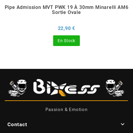
Pipe Admission MVT PWK 19 À 30mm Minarelli AM6
Sortie Ovale
CHARVIN
Prix
22,90 €
CHOK
En Stock
CIF
CL BRAKES
CONTI
COOCASE
Passion & Emotion
CST TIRES

Contact