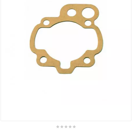
AUVRAY
AVOC
AXWIN
b
BANDO
BARIKIT
BCD
BELGOM




