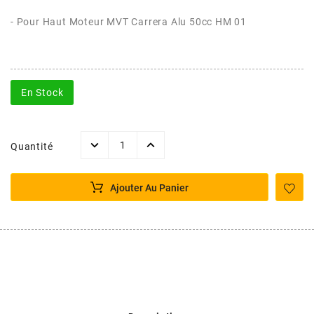
AFAM
- Pour Haut Moteur
MVT Carrera Alu
50cc HM 01
CABLERIE
CHASSIS
VARIATION
CHASSIS
AGP
STICKERS
FREINAGE
EMBRAYAGE
FREINAGE
AIRSAL
En Stock
BON PLAN
CABLERIE
TRANSMISSION
ECLAIRAGE
AJP
Quantité
MOTEUR SOLEX
ELECTRICITE
REFROIDISSEMENT
ELECTRICITE
ALGI
Ajouter Au Panier
PARTIE CYCLE SOLEX
RESERVOIR
CABLERIE
ALLPRO
DEMARRAGE
CARROSSERIE
ALT-1
CARTER
AM6 ALL DAY
APRILIA