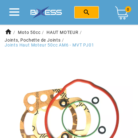
fast_rewind
fast_rewind
fast_rewind
fast_rewind
fast_rewind
fast_rewind
fast_rewind
fast_rewind
fast_rewind
Retour
Retour
Retour
Retour
Retour
Retour
Retour
Retour
Retour
0

MARQUES
CENTRE D'AIDE
EQUIPEMENT
MOTO 50CC
SCOOTER
ATELIER
CYCLO
SOLEX
E-BIKE
home
Moto 50cc
HAUT MOTEUR
Voir tout
Voir tout
Voir tout
Voir tout
Voir tout
Voir tout
Voir tout
Voir tout
Joints, Pochette de Joints
1
2
4
a
b
c
d
e
f
Joints Haut Moteur 50cc AM6 - MVT PJ01
HAUT MOTEUR
OUTILLAGE
CHASSIS
MOTEUR
CASQUE
OUTILLAGE
TROTTINETTE ELECTRIQUE
LES MOYENS DE PAIEMENT
g
h
i
j
k
l
m
n
o
LIVRAISON
BAS MOTEUR
MOTEUR
FREINAGE
HAUT MOTEUR
HABILLEMENT
PEINTURE
p
r
s
t
u
v
w
x
y
RETOURS ET ÉCHANGES
1
JOINTS
KIT HAUT MOTEUR
CABLERIE
BAS MOTEUR
BAGAGERIE
RÉPARATION PNEU & CHAMBRE
POLITIQUE D’UTILISATION DES COOKIES
100 POURCENTS
EMBRAYAGE
ECHAPPEMENT
ECLAIRAGE
ADMISSION
ANTIVOL
HOUSSE DE PROTECTION
101 OCTANE
ALLUMAGE
BAS MOTEUR
ELECTRICITE
ECHAPPEMENT
FROID & PLUIE
LUBRIFIANT