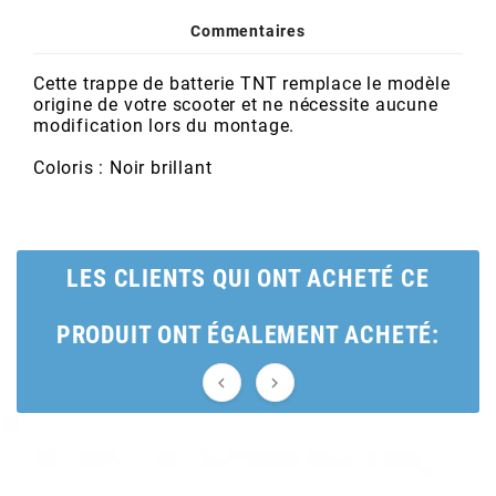
POSTE DE PILOTAGE
DERBI E3 ALL DAY
Commentaires
ARCHIVE
Cette trappe de batterie TNT remplace le modèle
AREXONS
origine de votre scooter et ne nécessite aucune
modification lors du montage.
ARIETE
Coloris : Noir brillant
ARMLOCK
LES CLIENTS QUI ONT ACHETÉ CE
ARTEIN
PRODUIT ONT ÉGALEMENT ACHETÉ:
ARTEK


ATHENA