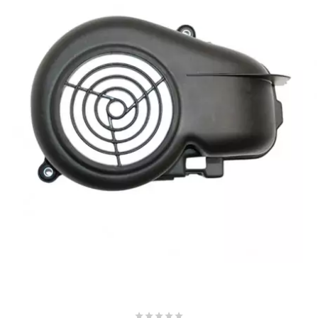
AUVRAY
AVOC
AXWIN
b
BANDO
BARIKIT
BCD
BELGOM




