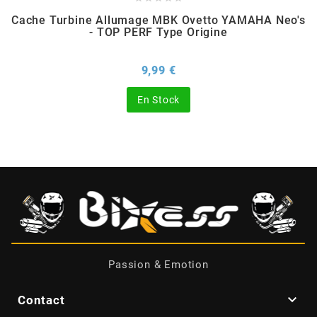
Cache Turbine Allumage MBK Ovetto YAMAHA Neo's
BERING
- TOP PERF Type Origine
Prix
9,99 €
BETA MOTOS
En Stock
BETA RACING
BIDALOT
BIHR
BIXESS
Passion & Emotion
BOUCHET ENGINEERING

Contact