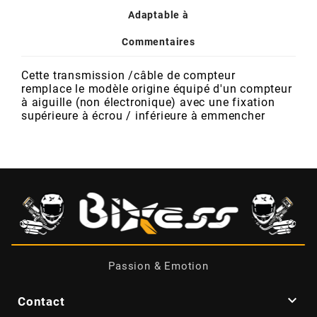
POSTE DE PILOTAGE
DERBI E3 ALL DAY
Adaptable à
ARCHIVE
Commentaires
AREXONS
Cette transmission /câble de compteur
remplace le modèle origine équipé d'un compteur
à aiguille (non électronique) avec une fixation
ARIETE
supérieure à écrou / inférieure à emmencher
ARMLOCK
ARTEIN
ARTEK
Passion & Emotion
ATHENA

Contact