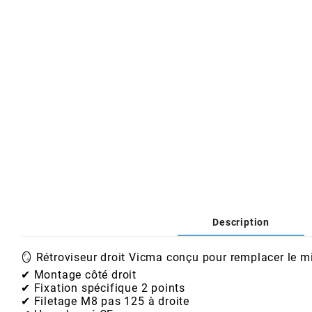
AFAM
CABLERIE
CHASSIS
VARIATION
CHASSIS
AGP
STICKERS
FREINAGE
EMBRAYAGE
FREINAGE
AIRSAL
BON PLAN
CABLERIE
TRANSMISSION
ECLAIRAGE
AJP
MOTEUR SOLEX
ELECTRICITE
REFROIDISSEMENT
ELECTRICITE
ALGI
PARTIE CYCLE SOLEX
RESERVOIR
CABLERIE
ALLPRO
Description
DEMARRAGE
CARROSSERIE
ALT-1
🪞 Rétroviseur droit Vicma conçu pour remplacer le mi
CARTER
AM6 ALL DAY
✔ Montage côté droit
✔ Fixation spécifique 2 points
APRILIA
✔ Filetage M8 pas 125 à droite