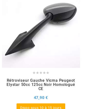
BERING
BETA MOTOS
BETA RACING
BIDALOT
BIHR





Rétroviseur Gauche Vicma Peugeot
BIXESS
Elystar 50cc 125cc Noir Homologué
CE
Prix
47,90 €
BOUCHET ENGINEERING
Dispo sous 10 à 15 jours