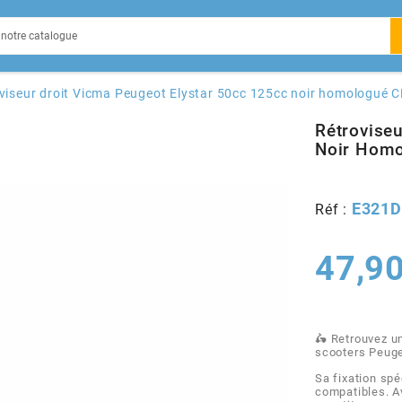
EIN
viseur droit Vicma Peugeot Elystar 50cc 125cc noir homologué C
Rétrovise
Noir Hom
X
E321D
Réf :
47,90
🛵 Retrouvez un
scooters Peuge
Sa fixation sp
compatibles. Av