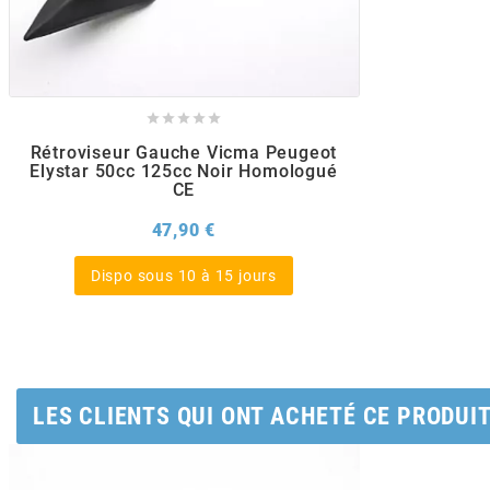
AUVRAY
AVOC





AXWIN
Rétroviseur Gauche Vicma Peugeot
Elystar 50cc 125cc Noir Homologué
CE
b
Prix
47,90 €
BANDO
Dispo sous 10 à 15 jours
BARIKIT
BCD
LES CLIENTS QUI ONT ACHETÉ CE PRODUI
BELGOM