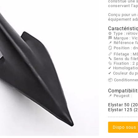
constitue une s
conservant l’ap
Conçu pour un a
équipement ada
Caractéristi
⚙️ Type : rétro
🏁 Marque : Vi
📌 Référence f
🪞 Position : dr
📏 Filetage : M
🔧 Sens du file
🔩 Fixation : 2 
✔ Homologatio
✔ Couleur du pr
📦 Conditionnem
Compatibilit
📌 Peugeot :
Elystar 50 (2
Elystar 125 (
Dispo sous 