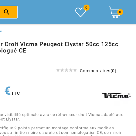
0

0
E
ur Droit Vicma Peugeot Elystar 50cc 125cc
ologué CE





Commentaires(0)
 €
TTC
e visibilité optimale avec ce rétroviseur droit Vicma adapté aux
ot Elystar.
écifique 2 points permet un montage conforme aux modèles
ec sa finition noire discrète et son homologation CE, ce miroir