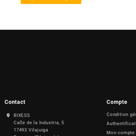
BRAIH
BRIDGESTONE
BRK
BUZZETTI
c
C4
Contact
Compte
Condition gé
BIXESS
CARENZI
Calle de la Industria, 5
Authentifica
17493 Vilajuiga
Mon compte
CHAMPION