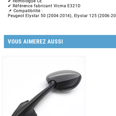
POSTE DE PILOTAGE
DERBI E3 ALL DAY
✔ Homologué CE
✔ Référence fabricant Vicma E321D
ARCHIVE
📌 Compatibilité :
Peugeot Elystar 50 (2004-2014), Elystar 125 (2006-2
AREXONS
ARIETE
VOUS AIMEREZ AUSSI
ARMLOCK
ARTEIN
ARTEK
ATHENA