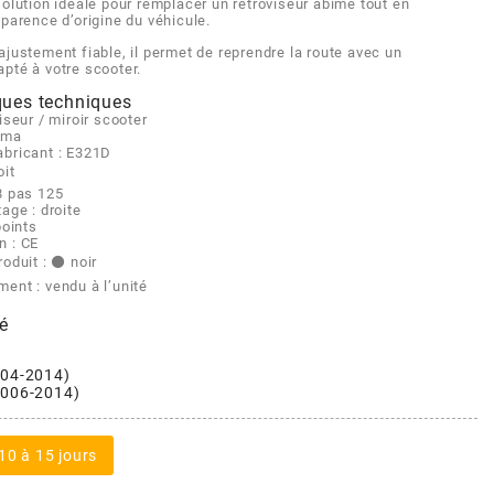
olution idéale pour remplacer un rétroviseur abîmé tout en
parence d’origine du véhicule.
justement fiable, il permet de reprendre la route avec un
pté à votre scooter.
ques techniques
viseur / miroir scooter
cma
abricant : E321D
oit
8 pas 125
tage : droite
points
n : CE
oduit : ⚫ noir
ent : vendu à l’unité
é
004-2014)
2006-2014)
10 à 15 jours