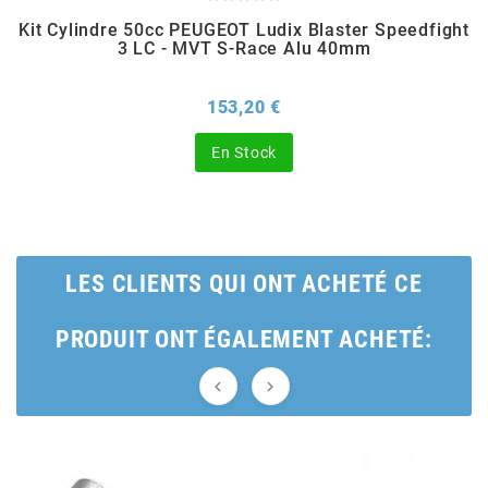
Kit Cylindre 50cc PEUGEOT Ludix Blaster Speedfight
BERING
3 LC - MVT S-Race Alu 40mm
Prix
153,20 €
BETA MOTOS
En Stock
BETA RACING
BIDALOT
LES CLIENTS QUI ONT ACHETÉ CE
BIHR
PRODUIT ONT ÉGALEMENT ACHETÉ:
BIXESS


BOUCHET ENGINEERING