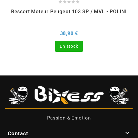





Ressort Moteur Peugeot 103 SP / MVL - POLINI
CHARVIN
Prix
38,90 €
CHOK
En stock
CIF
CL BRAKES
CONTI
COOCASE
Passion & Emotion
CST TIRES

Contact