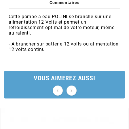
POSTE DE PILOTAGE
DERBI E3 ALL DAY
Commentaires
ARCHIVE
Cette pompe à eau POLINI se branche sur une
alimentation 12 Volts et permet un
AREXONS
refroidissement optimal de votre moteur, même
au ralenti.
ARIETE
- A brancher sur batterie 12 volts ou alimentation
12 volts continu
ARMLOCK
VOUS AIMEREZ AUSSI
ARTEIN


ARTEK
ATHENA