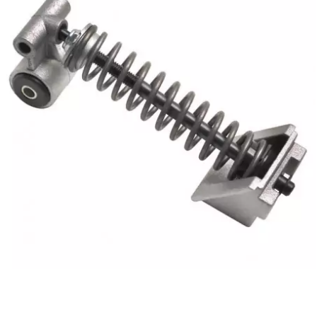
BRAIH
BRIDGESTONE
BRK
BUZZETTI
c
C4
CARENZI
CHAMPION