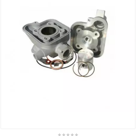
AUVRAY
AVOC
AXWIN
b
BANDO
BARIKIT
BCD
BELGOM




