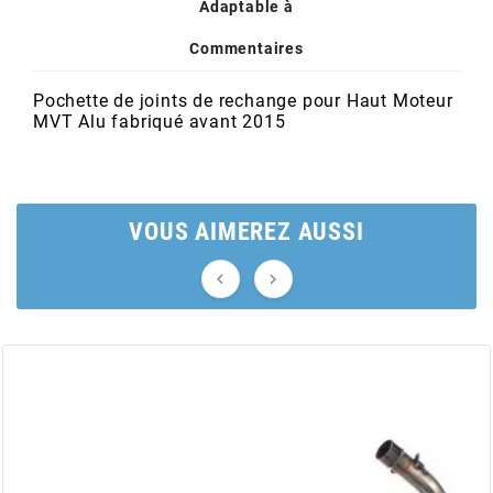
POSTE DE PILOTAGE
DERBI E3 ALL DAY
Adaptable à
ARCHIVE
Commentaires
AREXONS
Pochette de joints de rechange pour Haut Moteur
MVT Alu fabriqué avant 2015
ARIETE
VOUS AIMEREZ AUSSI
ARMLOCK


ARTEIN
ARTEK
ATHENA