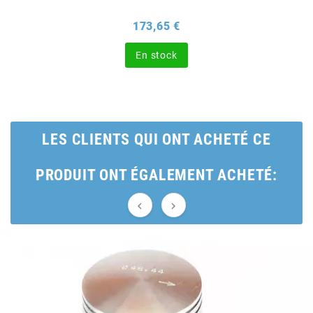
Prix
173,65 €
BERING
En stock
BETA MOTOS
BETA RACING
LES CLIENTS QUI ONT ACHETÉ CE
BIDALOT
PRODUIT ONT ÉGALEMENT ACHETÉ:
BIHR


BIXESS
BOUCHET ENGINEERING