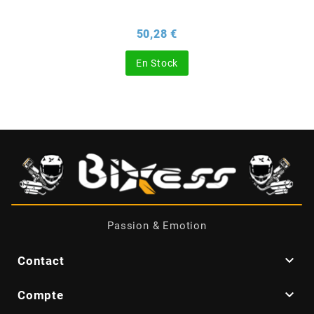
Prix
50,28 €
CHARVIN
En Stock
CHOK
CIF
CL BRAKES
CONTI
Passion & Emotion
COOCASE

Contact
CST TIRES

Compte