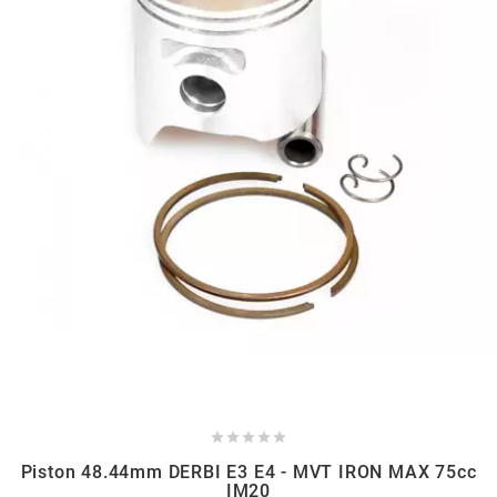
BRAIH
BRIDGESTONE
BRK
BUZZETTI
c
C4
CARENZI





Piston 48.44mm DERBI E3 E4 - MVT IRON MAX 75cc
CHAMPION
IM20