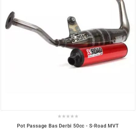
AUVRAY
AVOC
AXWIN
b
BANDO
BARIKIT
BCD





Pot Passage Bas Derbi 50cc - S-Road MVT
BELGOM