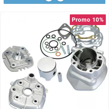
AUVRAY
AVOC
Promo 10%
AXWIN
b
BANDO
BARIKIT
BCD
BELGOM