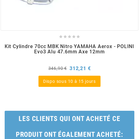
BERING
BETA MOTOS





Kit Cylindre 70cc MBK Nitro YAMAHA Aerox - POLINI
BETA RACING
Evo3 Alu 47.6mm Axe 12mm
Prix
Prix
312,21 €
BIDALOT
346,90 €
de
base
Dispo sous 10 à 15 jours
BIHR
BIXESS
LES CLIENTS QUI ONT ACHETÉ CE
BOUCHET ENGINEERING
PRODUIT ONT ÉGALEMENT ACHETÉ: