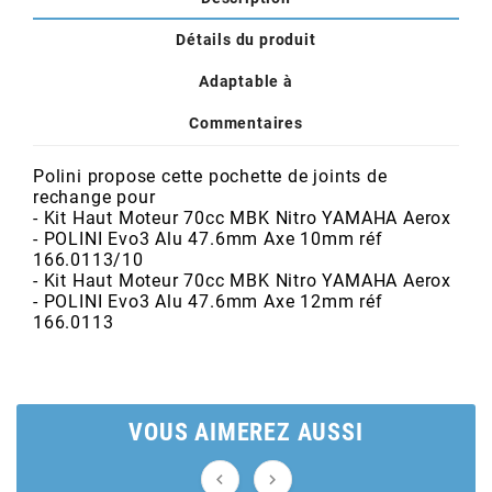
POSTE DE PILOTAGE
DERBI E3 ALL DAY
ARCHIVE
Détails du produit
Adaptable à
AREXONS
Commentaires
ARIETE
Polini propose cette pochette de joints de
rechange pour
-
Kit Haut Moteur 70cc MBK Nitro YAMAHA Aerox
ARMLOCK
- POLINI Evo3 Alu 47.6mm Axe 10mm réf
166.0113/10
- Kit Haut Moteur 70cc MBK Nitro YAMAHA Aerox
ARTEIN
- POLINI Evo3 Alu 47.6mm Axe 12mm réf
166.0113
ARTEK
VOUS AIMEREZ AUSSI
ATHENA

