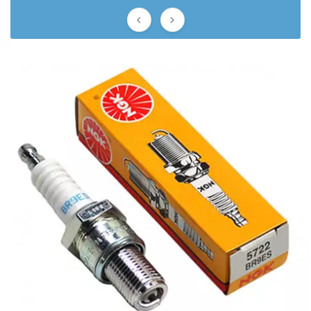
BRAIH


BRIDGESTONE
BRK
BUZZETTI
c
C4
CARENZI
CHAMPION