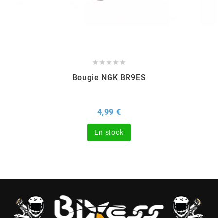
CHARVIN
CHOK





Bougie NGK BR9ES
CIF
Prix
4,99 €
CL BRAKES
En stock
CONTI
COOCASE
CST TIRES