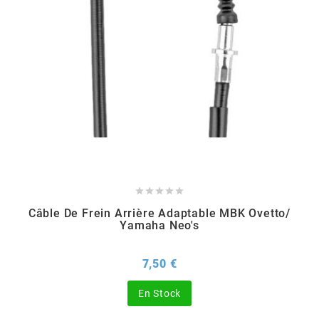
CHARVIN
CHOK
CIF
CL BRAKES





CONTI
Câble De Frein Arrière Adaptable MBK Ovetto/
Yamaha Neo's
COOCASE
Prix
7,50 €
CST TIRES
En Stock