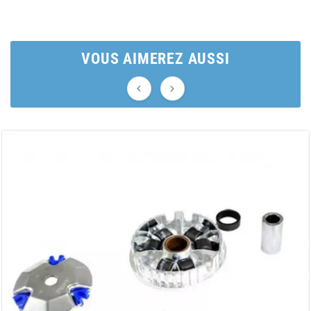
AUVRAY
AVOC
VOUS AIMEREZ AUSSI
AXWIN


b
BANDO
BARIKIT
BCD
BELGOM