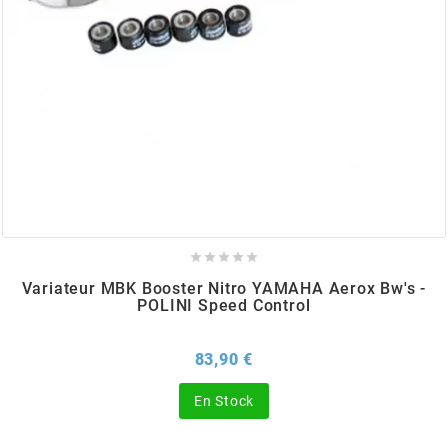
BERING
BETA MOTOS
BETA RACING
BIDALOT





BIHR
Variateur MBK Booster Nitro YAMAHA Aerox Bw's -
POLINI Speed Control
BIXESS
Prix
83,90 €
BOUCHET ENGINEERING
En Stock