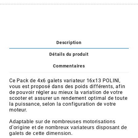
POSTE DE PILOTAGE
DERBI E3 ALL DAY
ARCHIVE
AREXONS
Description
ARIETE
Détails du produit
ARMLOCK
Commentaires
Ce Pack de 4x6 galets variateur 16x13 POLINI,
ARTEIN
vous est proposé dans des poids différents, afin
de pouvoir régler au mieux la variation de votre
scooter et assurer un rendement optimal de toute
ARTEK
la puissance, selon la configuration de votre
moteur.
ATHENA
Adaptable sur de nombreuses motorisations
d'origine et de nombreux variateurs disposant de
galets de cette dimension.