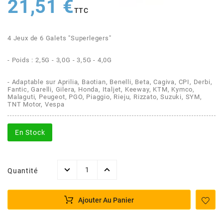
AFAM
21,51 €
TTC
CABLERIE
CHASSIS
VARIATION
CHASSIS
AGP
4 Jeux de 6 Galets "Superlegers"
STICKERS
FREINAGE
EMBRAYAGE
FREINAGE
AIRSAL
- Poids : 2,5G - 3,0G - 3,5G - 4,0G
BON PLAN
CABLERIE
TRANSMISSION
ECLAIRAGE
- Adaptable sur Aprilia, Baotian, Benelli, Beta, Cagiva, CPI, Derbi,
AJP
Fantic, Garelli, Gilera, Honda, Italjet, Keeway, KTM, Kymco,
Malaguti, Peugeot, PGO, Piaggio, Rieju, Rizzato, Suzuki, SYM,
TNT Motor, Vespa
MOTEUR SOLEX
ELECTRICITE
REFROIDISSEMENT
ELECTRICITE
ALGI
En Stock
PARTIE CYCLE SOLEX
RESERVOIR
CABLERIE
ALLPRO
DEMARRAGE
CARROSSERIE
Quantité
ALT-1
CARTER
AM6 ALL DAY
Ajouter Au Panier
APRILIA