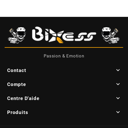
CYCLUS TOOLS
d
D.I.D
Passion & Emotion
DAYCO

Contact
DEESTONE

Compte
DELI TIRE

Centre D'aide

DELLORTO
Produits