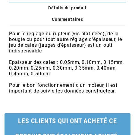
POSTE DE PILOTAGE
DERBI E3 ALL DAY
Détails du produit
ARCHIVE
Commentaires
AREXONS
Pour le réglage du rupteur (vis platinées), de la
bougie ou pour tout autre réglage d'épaisseur, le
jeu de cales (jauges d'épaisseur) est un outil
ARIETE
indispensable
Epaisseur des cales : 0.05mm, 0.10mm, 0.15mm,
ARMLOCK
0.20mm, 0.25mm, 0.30mm, 0.35mm, 0.40mm,
0.45mm, 0.50mm
ARTEIN
Pour le bon fonctionnement d'un moteur, il est
important de suivre les données constructeur.
ARTEK
ATHENA
LES CLIENTS QUI ONT ACHETÉ CE