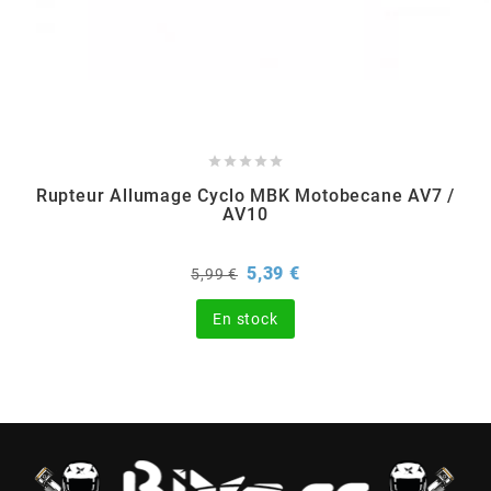
BERING
BETA MOTOS





BETA RACING
Rupteur Allumage Cyclo MBK Motobecane AV7 /
AV10
BIDALOT
Prix
Prix
5,39 €
5,99 €
de
base
BIHR
En stock
BIXESS
BOUCHET ENGINEERING