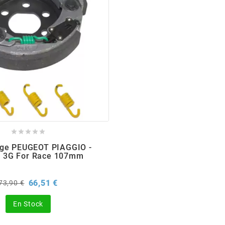





ge PEUGEOT PIAGGIO -
I 3G For Race 107mm
Prix
Prix
66,51 €
73,90 €
de
base
En Stock