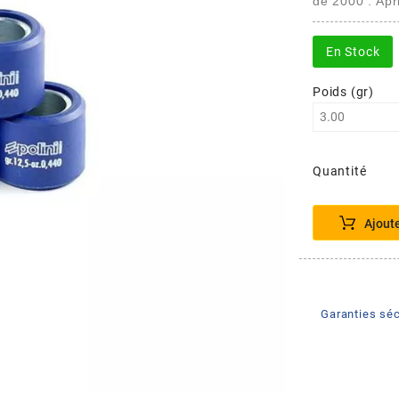
de 2000 : Apri
En Stock
Poids (gr)
Quantité
Ajout
Garanties séc