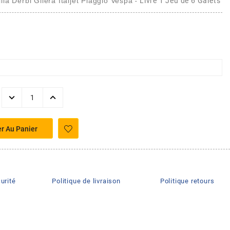
lia Derbi Gilera Italjet Piaggio
Vespa
Livré 1 Jeu de 6 Galets
-
er Au Panier
urité
Politique de livraison
Politique retours