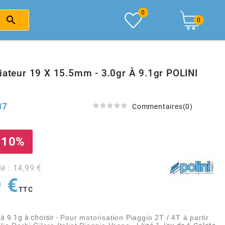
0

0
iateur 19 X 15.5mm - 3.0gr À 9.1gr POLINI
87





Commentaires(0)
 10%
lé : 14,99 €
 €
TTC
à 9.1g à choisir -
Pour motorisation Piaggio 2T / 4T à partir