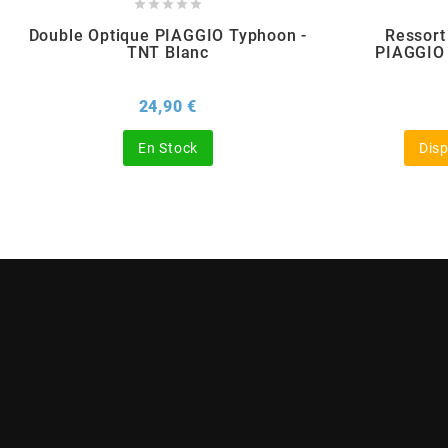





Double Optique PIAGGIO Typhoon -
Ressor
BERING
TNT Blanc
PIAGGIO
BETA MOTOS
Prix
24,90 €
En Stock
Disp
BETA RACING
BIDALOT
BIHR
BIXESS
BOUCHET ENGINEERING