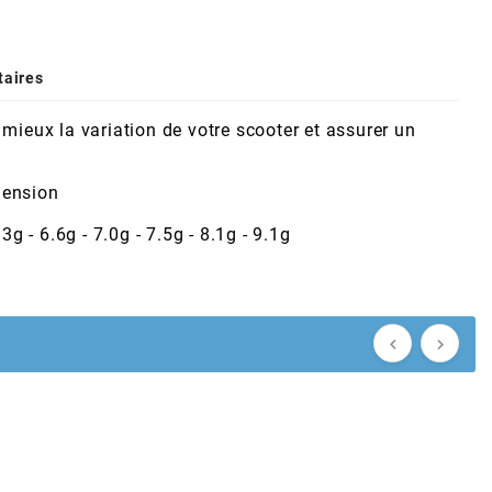
aires
 mieux la variation de votre scooter et assurer un
mension
3g - 6.6g - 7.0g - 7.5g - 8.1g - 9.1g

