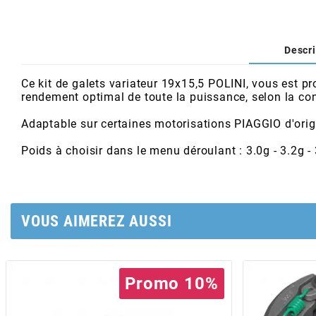
AFAM
CABLERIE
CHASSIS
VARIATION
CHASSIS
AGP
Descri
STICKERS
FREINAGE
EMBRAYAGE
FREINAGE
AIRSAL
Ce kit de galets variateur 19x15,5 POLINI, vous est pr
rendement optimal de toute la puissance, selon la con
BON PLAN
CABLERIE
TRANSMISSION
ECLAIRAGE
Adaptable sur certaines motorisations PIAGGIO d'origi
AJP
Poids à choisir dans le menu déroulant : 3.0g - 3.2g - 3.4
MOTEUR SOLEX
ELECTRICITE
REFROIDISSEMENT
ELECTRICITE
ALGI
PARTIE CYCLE SOLEX
RESERVOIR
CABLERIE
ALLPRO
VOUS AIMEREZ AUSSI
DEMARRAGE
CARROSSERIE
ALT-1
CARTER
AM6 ALL DAY
Promo 10%
APRILIA