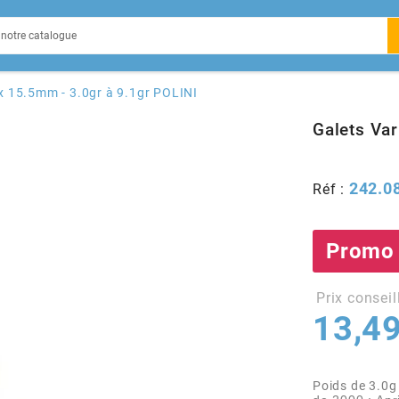
EIN
 x 15.5mm - 3.0gr à 9.1gr POLINI
Galets Var
242.0
Réf :
X
Promo
Prix conseil
13,49
Poids de 3.0g 