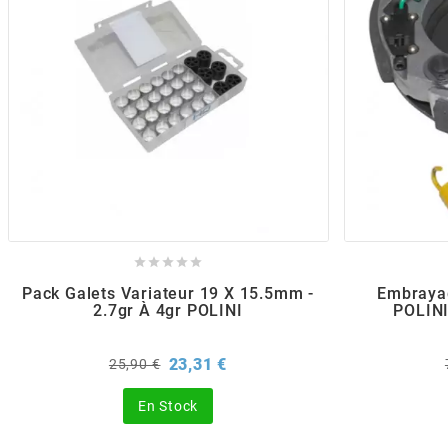
POSTE DE PILOTAGE
DERBI E3 ALL DAY
ARCHIVE
AREXONS
ARIETE
ARMLOCK





ARTEIN
Pack Galets Variateur 19 X 15.5mm -
Embraya
2.7gr À 4gr POLINI
POLIN
ARTEK
Prix
Prix
23,31 €
25,90 €
de
ATHENA
base
En Stock