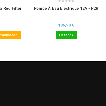





i Red Filter
Pompe À Eau Electrique 12V - P2R
x
Prix
106,90 €
s commande
En Stock