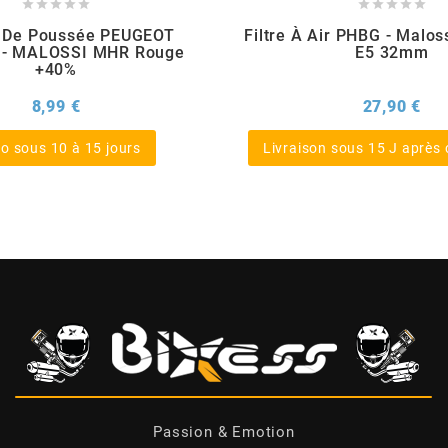










t De Poussée PEUGEOT
Filtre À Air PHBG - Maloss
 - MALOSSI MHR Rouge
E5 32mm
+40%
Prix
Pri
8,99 €
27,90 €
o sous 10 à 15 jours
Livraison sous 15 J aprè
Passion & Emotion