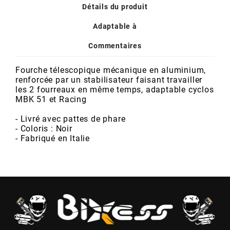
POSTE DE PILOTAGE
DERBI E3 ALL DAY
Détails du produit
ARCHIVE
Adaptable à
Commentaires
AREXONS
Fourche télescopique mécanique en aluminium,
ARIETE
renforcée par un stabilisateur faisant travailler
les 2 fourreaux en même temps, adaptable cyclos
MBK 51 et Racing
ARMLOCK
- Livré avec pattes
de phare
- Coloris : Noir
- Fabriqué en Italie
ARTEIN
ARTEK
ATHENA