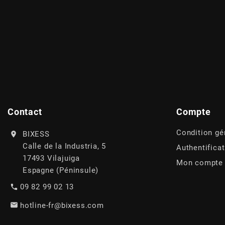
AUVRAY
AVOC
AXWIN
b
Contact
Compte
BANDO
Condition gé
BIXESS
Calle de la Industria, 5
Authentifica
BARIKIT
17493 Vilajuiga
Mon compte
Espagne (Péninsule)
BCD
09 82 99 02 13
hotline-fr@bixess.com
BELGOM