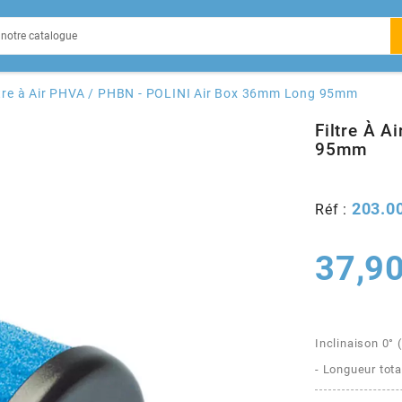
EIN
ltre à Air PHVA / PHBN - POLINI Air Box 36mm Long 95mm
Filtre À 
95mm
X
203.0
Réf :
37,90
Inclinaison 0° (
- Longueur tot