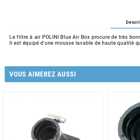
AFAM
CABLERIE
CHASSIS
VARIATION
CHASSIS
AGP
Descri
STICKERS
FREINAGE
EMBRAYAGE
FREINAGE
AIRSAL
Le filtre à air POLINI Blue Air Box procure de très b
Il est équipé d'une mousse lavable de haute qualité qui
BON PLAN
CABLERIE
TRANSMISSION
ECLAIRAGE
AJP
MOTEUR SOLEX
ELECTRICITE
REFROIDISSEMENT
ELECTRICITE
VOUS AIMEREZ AUSSI
ALGI
PARTIE CYCLE SOLEX
RESERVOIR
CABLERIE
ALLPRO
DEMARRAGE
CARROSSERIE
ALT-1
CARTER
AM6 ALL DAY
APRILIA