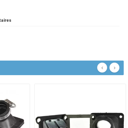
aires

