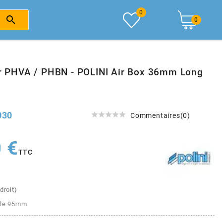
0

0
Air PHVA / PHBN - POLINI Air Box 36mm Long
030





Commentaires(0)
 €
TTC
droit)
ale 95mm