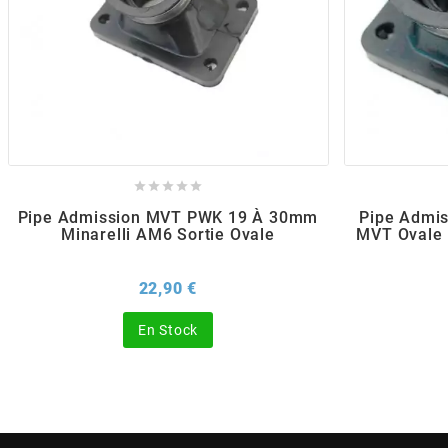
POSTE DE PILOTAGE
DERBI E3 ALL DAY
ARCHIVE
AREXONS
ARIETE





ARMLOCK
Pipe Admission MVT PWK 19 À 30mm
Pipe Admis
Minarelli AM6 Sortie Ovale
MVT Ovale 
ARTEIN
Prix
22,90 €
ARTEK
En Stock
ATHENA