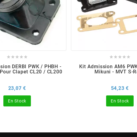










sion DERBI PWK / PHBH -
Kit Admission AM6 PWK
Pour Clapet CL20 / CL200
Mikuni - MVT S-
Prix
Pri
23,07 €
54,23 €
En Stock
En Stock