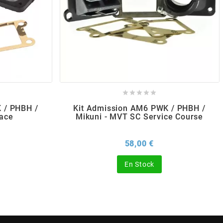





 / PHBH /
Kit Admission AM6 PWK / PHBH /
Race
Mikuni - MVT SC Service Course
x
Prix
58,00 €
En Stock