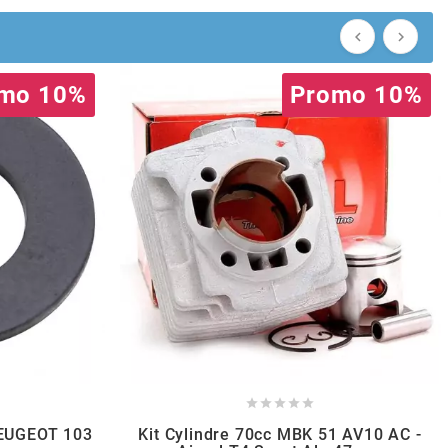


mo 10%
Promo 10%





PEUGEOT 103
Kit Cylindre 70cc MBK 51 AV10 AC -