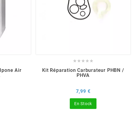





 Ipone Air
Kit Réparation Carburateur PHBN /
L
PHVA
x
Prix
7,99 €
En Stock