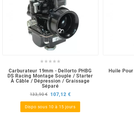
POSTE DE PILOTAGE
DERBI E3 ALL DAY
ARCHIVE
AREXONS
ARIETE





ARMLOCK
Carburateur 19mm - Dellorto PHBG
Huile Pour 
DS Racing Montage Souple / Starter
À Câble / Dépression / Graissage
ARTEIN
Séparé
Prix
Prix
107,12 €
133,90 €
de
ARTEK
base
Dispo sous 10 à 15 jours
ATHENA