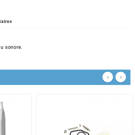
aires
au sonore.

