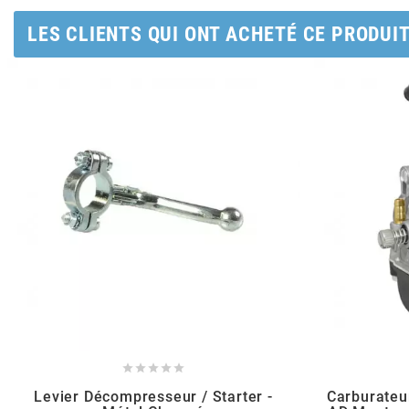
AUVRAY
LES CLIENTS QUI ONT ACHETÉ CE PRODUI
AVOC
AXWIN
b
BANDO
BARIKIT
BCD





BELGOM
Levier Décompresseur / Starter -
Carburateu