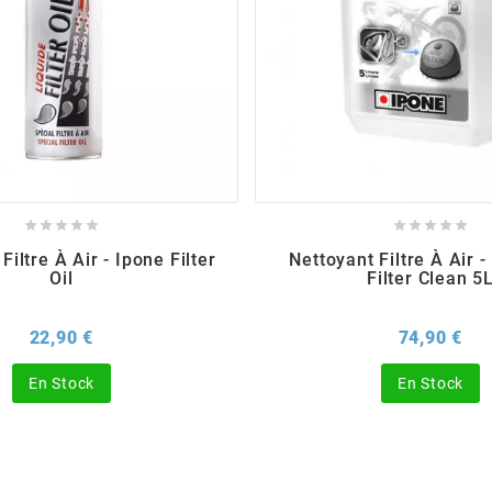










Filtre À Air - Ipone Filter
Nettoyant Filtre À Air -
Oil
Filter Clean 5
Prix
Pri
22,90 €
74,90 €
En Stock
En Stock