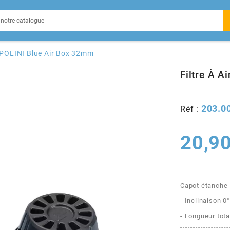
EIN
- POLINI Blue Air Box 32mm
Filtre À 
203.0
Réf :
X
20,90
Capot étanche
- Inclinaison 0°
- Longueur to