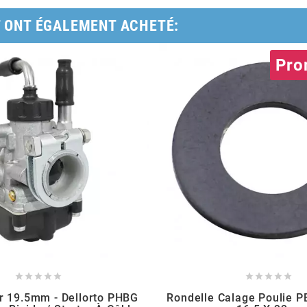
T ONT ÉGALEMENT ACHETÉ:
Pro










r 19.5mm - Dellorto PHBG
Rondelle Calage Poulie 