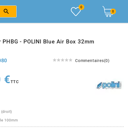
0

0
Air PHBG - POLINI Blue Air Box 32mm
080





Commentaires(0)
 €
TTC
 (droit)
tale 100mm