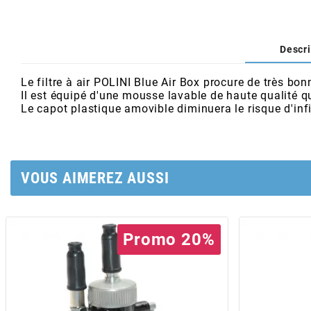
AFAM
CABLERIE
CHASSIS
VARIATION
CHASSIS
AGP
Descri
STICKERS
FREINAGE
EMBRAYAGE
FREINAGE
AIRSAL
Le filtre à air POLINI Blue Air Box procure de très b
Il est équipé d'une mousse lavable de haute qualité qui
BON PLAN
CABLERIE
TRANSMISSION
ECLAIRAGE
Le capot plastique amovible diminuera le risque d'infi
AJP
MOTEUR SOLEX
ELECTRICITE
REFROIDISSEMENT
ELECTRICITE
ALGI
VOUS AIMEREZ AUSSI
PARTIE CYCLE SOLEX
RESERVOIR
CABLERIE
ALLPRO
DEMARRAGE
CARROSSERIE
Promo 20%
ALT-1
CARTER
AM6 ALL DAY
APRILIA