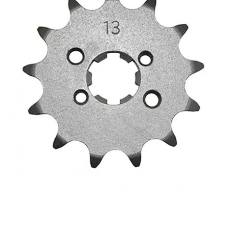
AUVRAY
AVOC
AXWIN
b
BANDO
BARIKIT
BCD
BELGOM