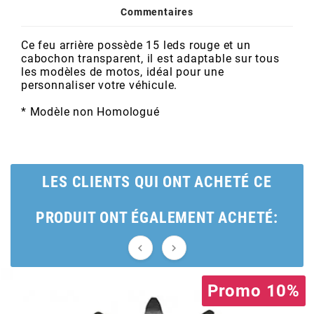
POSTE DE PILOTAGE
DERBI E3 ALL DAY
Commentaires
ARCHIVE
Ce feu arrière possède 15 leds rouge et un
cabochon transparent, il est adaptable sur tous
AREXONS
les modèles de motos, idéal pour une
personnaliser votre véhicule.
ARIETE
* Modèle non Homologué
ARMLOCK
LES CLIENTS QUI ONT ACHETÉ CE
ARTEIN
PRODUIT ONT ÉGALEMENT ACHETÉ:
ARTEK


ATHENA
Promo 10%