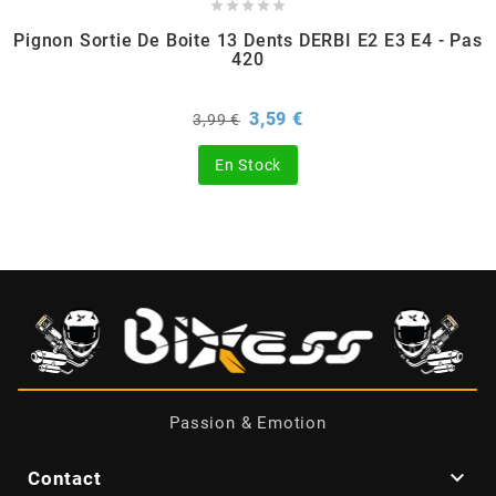





Pignon Sortie De Boite 13 Dents DERBI E2 E3 E4 - Pas
BERING
420
BETA MOTOS
Prix
Prix
3,59 €
3,99 €
de
base
En Stock
BETA RACING
BIDALOT
BIHR
BIXESS
Passion & Emotion
BOUCHET ENGINEERING

Contact