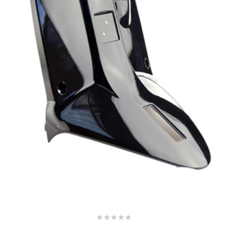
AUVRAY
AVOC
AXWIN
b
BANDO
BARIKIT
BCD
BELGOM




