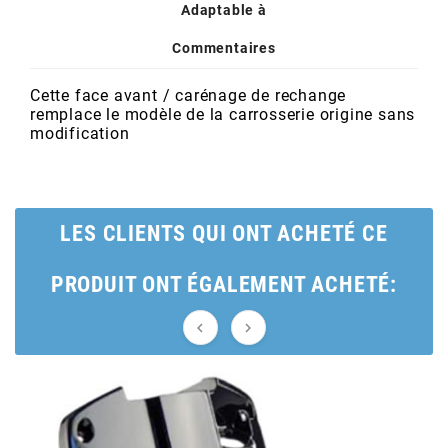
POSTE DE PILOTAGE
DERBI E3 ALL DAY
Adaptable à
ARCHIVE
Commentaires
AREXONS
Cette face avant / carénage de rechange
remplace le modèle de la carrosserie origine sans
modification
ARIETE
ARMLOCK
LES CLIENTS QUI ONT ACHETÉ CE
ARTEIN
PRODUIT ONT ÉGALEMENT ACHETÉ:


ARTEK
ATHENA