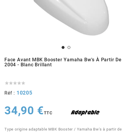
ADMISSION
ADMISSION
VISSERIE
ALLUMAGE
STICKERS
2
ECHAPPEMENT
ALLUMAGE
CARROSSERIE
EMBRAYAGE
2FAST
POSTE DE PILOTAGE
VARIATION
MOTEUR
TRANSMISSION
4
CHASSIS
TRANSMISSION
HAUT MOTEUR
REFROIDISSEMENT
4 STROKE PARTS
Face Avant MBK Booster Yamaha Bw's À Partir De
2004 - Blanc Brillant
RESERVOIR
REFROIDISSEMENT
ECHAPPEMENT
RESERVOIR
a





ECLAIRAGE
RESERVOIR
VILEBREQUIN
CARTER
10205
Réf :
ADAPTABLE
34,90 €
FREINAGE
PEDALIER
ADMISSION
DÉMARRAGE
TTC
ADX
ROUE
POSTE DE PILOTAGE
ALLUMAGE
POSTE DE PILOTAGE
Type origine adaptable MBK Booster / Yamaha Bw's à partir de