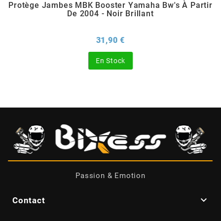
Protège Jambes MBK Booster Yamaha Bw's À Partir
De 2004 - Noir Brillant
BERING
Prix
31,90 €
BETA MOTOS
En Stock
BETA RACING
BIDALOT
BIHR
BIXESS
Passion & Emotion
BOUCHET ENGINEERING

Contact