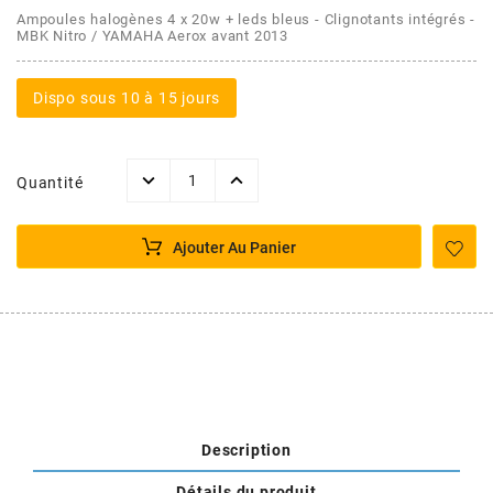
AFAM
Ampoules halogènes 4 x 20w + leds bleus - Clignotants intégrés -
MBK Nitro / YAMAHA Aerox avant 2013
CABLERIE
CHASSIS
VARIATION
CHASSIS
AGP
Dispo sous 10 à 15 jours
STICKERS
FREINAGE
EMBRAYAGE
FREINAGE
AIRSAL
BON PLAN
CABLERIE
TRANSMISSION
ECLAIRAGE
Quantité
AJP
MOTEUR SOLEX
ELECTRICITE
REFROIDISSEMENT
ELECTRICITE
Ajouter Au Panier
ALGI
PARTIE CYCLE SOLEX
RESERVOIR
CABLERIE
ALLPRO
DEMARRAGE
CARROSSERIE
ALT-1
CARTER
AM6 ALL DAY
Description
APRILIA
Détails du produit