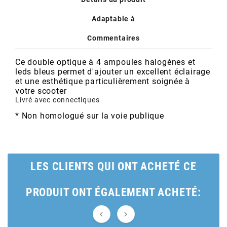
POSTE DE PILOTAGE
DERBI E3 ALL DAY
ARCHIVE
Adaptable à
Commentaires
AREXONS
Ce double optique à 4 ampoules halogènes et
leds bleus permet d'ajouter un excellent éclairage
ARIETE
et une esthétique particulièrement soignée à
votre scooter
Livré avec connectiques
ARMLOCK
* Non homologué sur la voie publique
ARTEIN
LES CLIENTS QUI ONT ACHETÉ CE
ARTEK
PRODUIT ONT ÉGALEMENT ACHETÉ:
ATHENA

