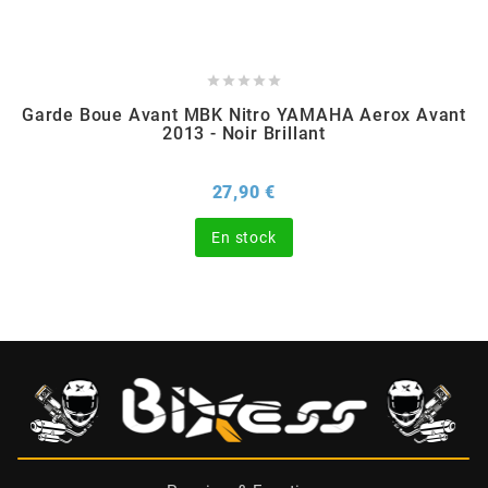
BERING





BETA MOTOS
Garde Boue Avant MBK Nitro YAMAHA Aerox Avant
2013 - Noir Brillant
BETA RACING
Prix
27,90 €
En stock
BIDALOT
BIHR
BIXESS
BOUCHET ENGINEERING