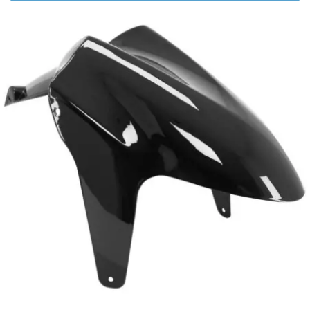
AUVRAY
AVOC
AXWIN
b
BANDO
BARIKIT
BCD
BELGOM