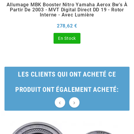
Allumage MBK Booster Nitro Yamaha Aerox Bw's À
Partir De 2003 - MVT Digital Direct DD 19 - Rotor
BERING
Interne - Avec Lumière
Prix
278,62 €
BETA MOTOS
En Stock
BETA RACING
BIDALOT
LES CLIENTS QUI ONT ACHETÉ CE
BIHR
PRODUIT ONT ÉGALEMENT ACHETÉ:
BIXESS


BOUCHET ENGINEERING