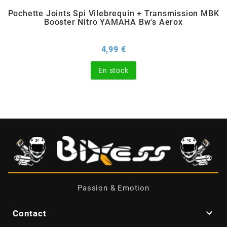
Pochette Joints Spi Vilebrequin + Transmission MBK
Booster Nitro YAMAHA Bw's Aerox
CHARVIN
Prix
4,99 €
CHOK
En stock
CIF
CL BRAKES
CONTI
COOCASE
Passion & Emotion
CST TIRES

Contact