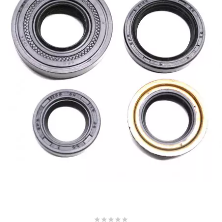
BRAIH
BRIDGESTONE
BRK
BUZZETTI
c
C4
CARENZI
CHAMPION




