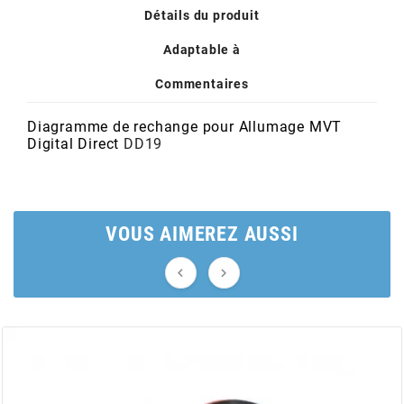
POSTE DE PILOTAGE
DERBI E3 ALL DAY
Détails du produit
ARCHIVE
Adaptable à
AREXONS
Commentaires
Diagramme de rechange pour Allumage MVT
ARIETE
Digital Direct
DD19
ARMLOCK
VOUS AIMEREZ AUSSI
ARTEIN


ARTEK
ATHENA