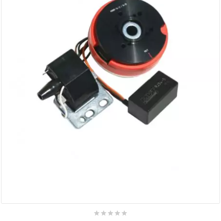
AUVRAY
AVOC
AXWIN
b
BANDO
BARIKIT
BCD
BELGOM




