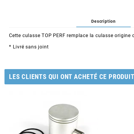
AFAM
CABLERIE
CHASSIS
VARIATION
CHASSIS
AGP
Description
STICKERS
FREINAGE
EMBRAYAGE
FREINAGE
AIRSAL
Cette culasse TOP PERF remplace la culasse origin
BON PLAN
CABLERIE
TRANSMISSION
ECLAIRAGE
* Livré sans joint
AJP
MOTEUR SOLEX
ELECTRICITE
REFROIDISSEMENT
ELECTRICITE
ALGI
LES CLIENTS QUI ONT ACHETÉ CE PRODUI
PARTIE CYCLE SOLEX
RESERVOIR
CABLERIE
ALLPRO
DEMARRAGE
CARROSSERIE
ALT-1
CARTER
AM6 ALL DAY
APRILIA