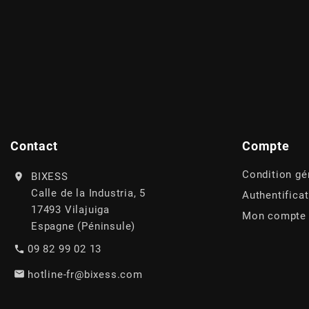
AUVRAY
AVOC
AXWIN
b
Contact
Compte
BANDO
Condition gé
BIXESS
Calle de la Industria, 5
Authentifica
17493 Vilajuiga
BARIKIT
Mon compte
Espagne (Péninsule)
09 82 99 02 13
BCD
hotline-fr@bixess.com
BELGOM