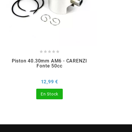
POSTE DE PILOTAGE
DERBI E3 ALL DAY
ARCHIVE
AREXONS
ARIETE





Piston 40.30mm AM6 - CARENZI
ARMLOCK
Fonte 50cc
ARTEIN
Prix
12,99 €
En Stock
ARTEK
ATHENA