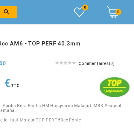
0

0
50cc AM6 - TOP PERF 40.3mm
00





Commentaires(0)
 €
TTC
 : Aprilia Beta Fantic HM Husqvarna Malaguti MBK Peugeot
 Yamaha…
ec le Haut Moteur TOP PERF 50cc Fonte