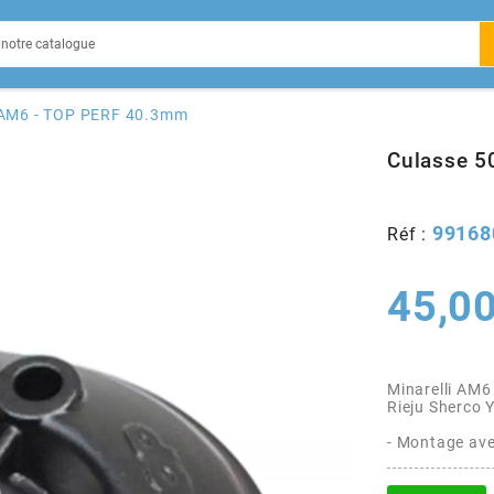
EIN
 AM6 - TOP PERF 40.3mm
Culasse 
99168
Réf :
X
45,00
Minarelli AM6
Rieju Sherco
- Montage av